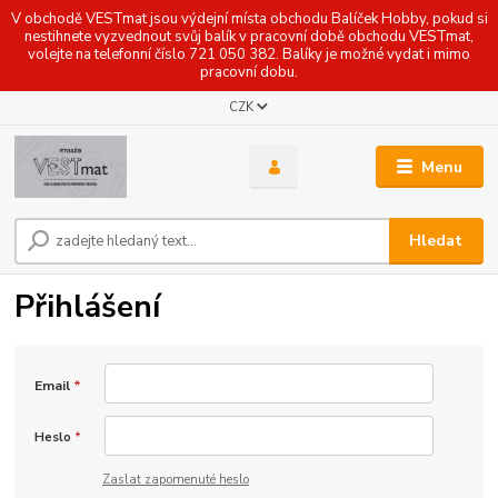
V obchodě VESTmat jsou výdejní místa obchodu Balíček Hobby, pokud si
nestihnete vyzvednout svůj balík v pracovní době obchodu VESTmat,
volejte na telefonní číslo 721 050 382. Balíky je možné vydat i mimo
pracovní dobu.
CZK
Menu
Hledat
Přihlášení
Email
*
Heslo
*
Zaslat zapomenuté heslo