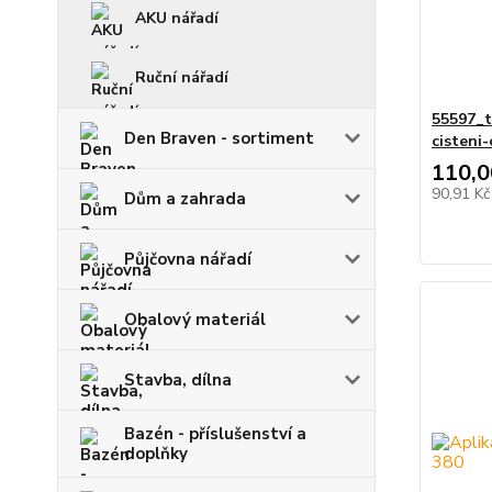
AKU nářadí
Ruční nářadí
55597_t
Den Braven - sortiment
cisteni
110,0
90,91 K
Dům a zahrada
Půjčovna nářadí
Obalový materiál
Stavba, dílna
Bazén - příslušenství a
doplňky