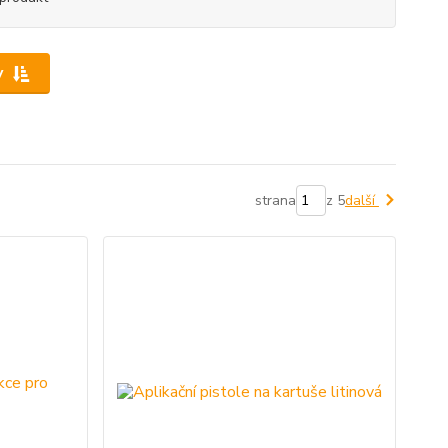
y
strana
z 5
další