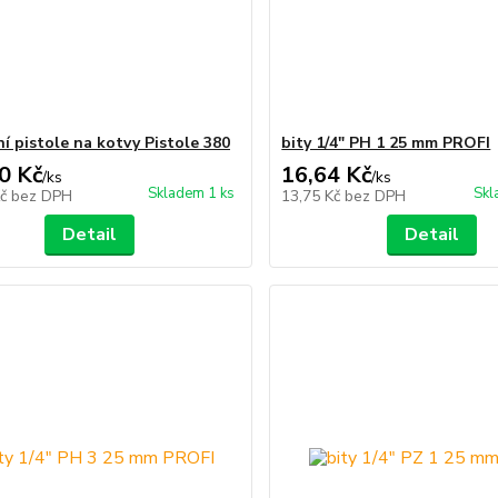
ní pistole na kotvy Pistole 380
bity 1/4" PH 1 25 mm PROFI
0 Kč
16,64 Kč
/
ks
/
ks
Skladem 1 ks
Skl
Kč
bez DPH
13,75 Kč
bez DPH
Detail
Detail