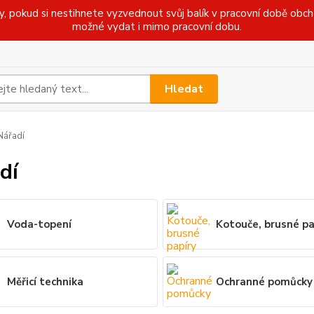
pokud si nestihnete vyzvednout svůj balík v pracovní době obcho
možné vydat i mimo pracovní dobu.
Hledat
ářadí
dí
Voda-topení
Kotouče, brusné pa
Měřicí technika
Ochranné pomůcky