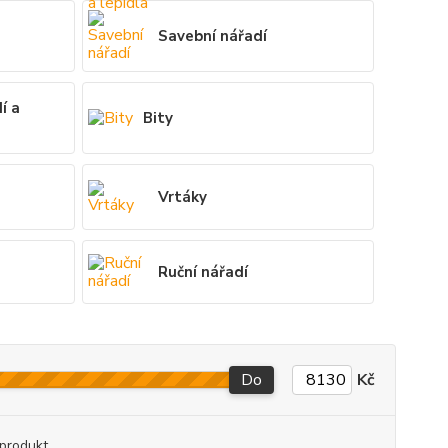
Savební nářadí
í a
Bity
Vrtáky
Ruční nářadí
Do
Kč
produkt