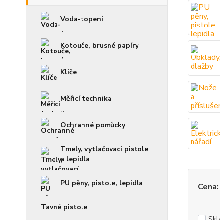
Voda-topení
Kotouče, brusné papíry
Klíče
Měřicí technika
Ochranné pomůcky
Tmely, vytlačovací pistole
a lepidla
PU pěny, pistole, lepidla
Cena:
Tavné pistole
Skl