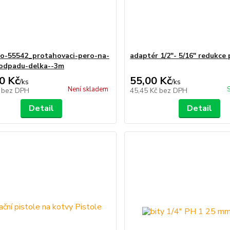
o-55542_protahovaci-pero-na-
adaptér 1/2"- 5/16" redukce 
-odpadu-delka--3m
0 Kč
55,00 Kč
/
ks
/
ks
Není skladem
č
bez DPH
45,45 Kč
bez DPH
Detail
Detail