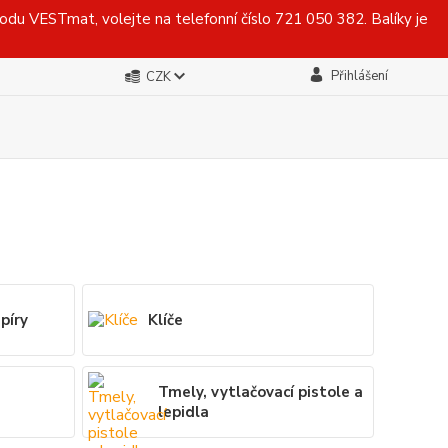
du VESTmat, volejte na telefonní číslo 721 050 382. Balíky je
Přihlášení
CZK
píry
Klíče
Tmely, vytlačovací pistole a
lepidla