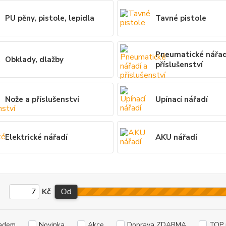
PU pěny, pistole, lepidla
Tavné pistole
Pneumatické nářad
Obklady, dlažby
příslušenství
Nože a příslušenství
Upínací nářadí
Elektrické nářadí
AKU nářadí
Kč
Od
adem
Novinka
Akce
Doprava ZDARMA
TOP 