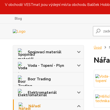
V obchodě VESTmat jsou výdejní místa obchodu Balíček Hobby, 
Blog
Úvod
N
Spojovací materiál
Nářa
Voda - Topení - Plyn
Bocr Trading
Elektromateriál
Nářadí