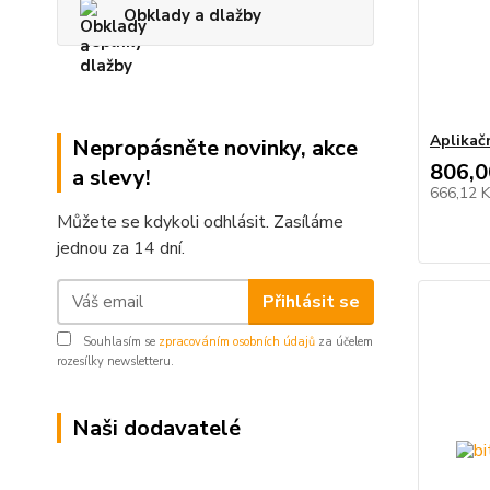
Obklady a dlažby
Aplikač
Nepropásněte novinky, akce
806,0
a slevy!
666,12 
Můžete se kdykoli odhlásit. Zasíláme
jednou za 14 dní.
Přihlásit se
Souhlasím se
zpracováním osobních údajů
za účelem
rozesílky newsletteru.
Naši dodavatelé