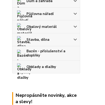
Dům a zahrada
Půjčovna nářadí
Obalový materiál
Stavba, dílna
Bazén - příslušenství a
doplňky
Obklady a dlažby
Nepropásněte novinky, akce
a slevy!