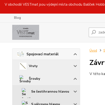
V obchodě VESTmat jsou výdejní místa obchodu Balíček Hobby, 
Blog
Úvod
S
Spojovací materiál
Závr
Vruty
V této ka
Šrouby
Se šestihrannou hlavou
S válcovou hlavou