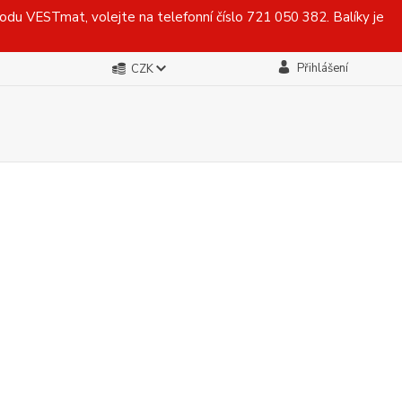
du VESTmat, volejte na telefonní číslo 721 050 382. Balíky je
Přihlášení
CZK