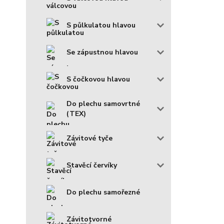
S půlkulatou hlavou
Se zápustnou hlavou
S čočkovou hlavou
Do plechu samovrtné
(TEX)
Závitové tyče
Stavěcí červíky
Do plechu samořezné
Závitotvorné