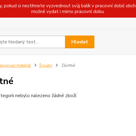
pokud si nestihnete vyzvednout svůj balík v pracovní době obcho
možné vydat i mimo pracovní dobu.
Hledat
pojovací materiál
Šrouby
Závrtné
tné
tegorii nebylo nalezeno žádné zboží.