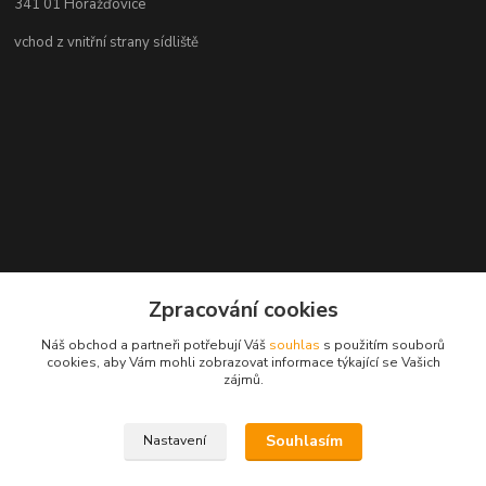
341 01 Horažďovice
vchod z vnitřní strany sídliště
Zpracování cookies
Náš obchod a partneři potřebují Váš
souhlas
s použitím souborů
cookies, aby Vám mohli zobrazovat informace týkající se Vašich
zájmů.
Souhlasím
Nastavení