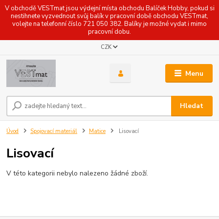
V obchodě VESTmat jsou výdejní místa obchodu Balíček Hobby, pokud si
nestihnete vyzvednout svůj balík v pracovní době obchodu VESTmat,
volejte na telefonní číslo 721 050 382. Balíky je možné vydat i mimo
pracovní dobu.
CZK
Menu
Hledat
Úvod
Spojovací materiál
Matice
Lisovací
Lisovací
V této kategorii nebylo nalezeno žádné zboží.