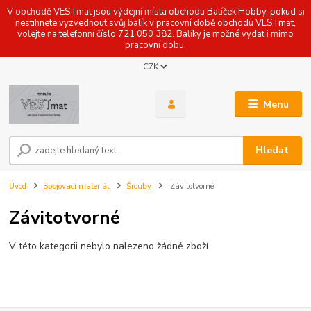
V obchodě VESTmat jsou výdejní místa obchodu Balíček Hobby, pokud si
nestihnete vyzvednout svůj balík v pracovní době obchodu VESTmat,
volejte na telefonní číslo 721 050 382. Balíky je možné vydat i mimo
pracovní dobu.
CZK
Menu
Hledat
Úvod
Spojovací materiál
Šrouby
Závitotvorné
Závitotvorné
V této kategorii nebylo nalezeno žádné zboží.