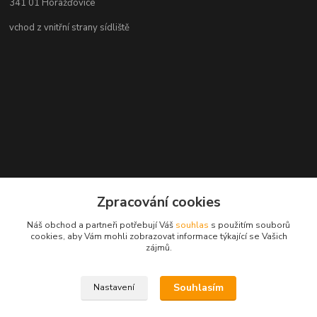
341 01 Horažďovice
vchod z vnitřní strany sídliště
Zpracování cookies
Náš obchod a partneři potřebují Váš
souhlas
s použitím souborů
cookies, aby Vám mohli zobrazovat informace týkající se Vašich
zájmů.
Souhlasím
Nastavení