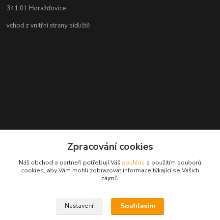
341 01 Horažďovice
vchod z vnitřní strany sídliště
Zpracování cookies
Náš obchod a partneři potřebují Váš
souhlas
s použitím souborů
cookies, aby Vám mohli zobrazovat informace týkající se Vašich
zájmů.
Souhlasím
Nastavení