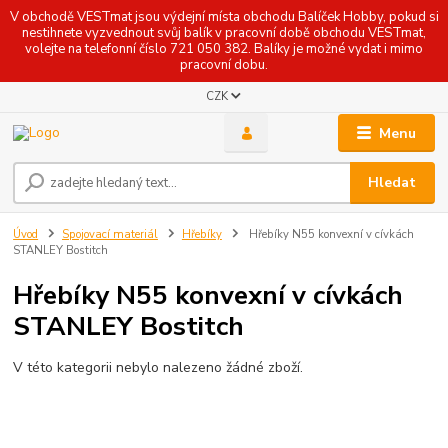
V obchodě VESTmat jsou výdejní místa obchodu Balíček Hobby, pokud si
nestihnete vyzvednout svůj balík v pracovní době obchodu VESTmat,
volejte na telefonní číslo 721 050 382. Balíky je možné vydat i mimo
pracovní dobu.
CZK
Menu
Hledat
Úvod
Spojovací materiál
Hřebíky
Hřebíky N55 konvexní v cívkách
STANLEY Bostitch
Hřebíky N55 konvexní v cívkách
STANLEY Bostitch
V této kategorii nebylo nalezeno žádné zboží.