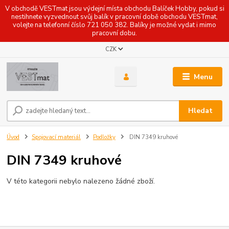
V obchodě VESTmat jsou výdejní místa obchodu Balíček Hobby, pokud si
nestihnete vyzvednout svůj balík v pracovní době obchodu VESTmat,
volejte na telefonní číslo 721 050 382. Balíky je možné vydat i mimo
pracovní dobu.
CZK
Menu
Hledat
Úvod
Spojovací materiál
Podložky
DIN 7349 kruhové
DIN 7349 kruhové
V této kategorii nebylo nalezeno žádné zboží.