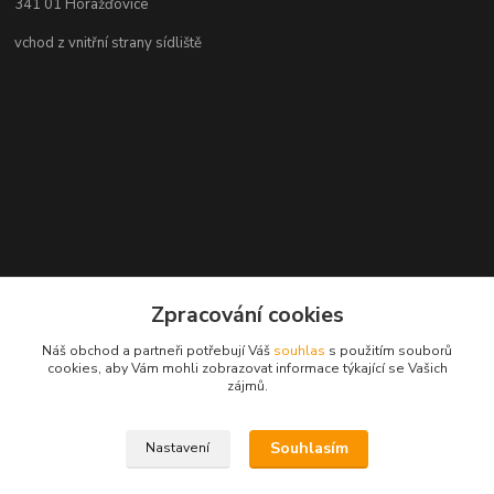
341 01 Horažďovice
vchod z vnitřní strany sídliště
Zpracování cookies
Náš obchod a partneři potřebují Váš
souhlas
s použitím souborů
cookies, aby Vám mohli zobrazovat informace týkající se Vašich
zájmů.
Souhlasím
Nastavení