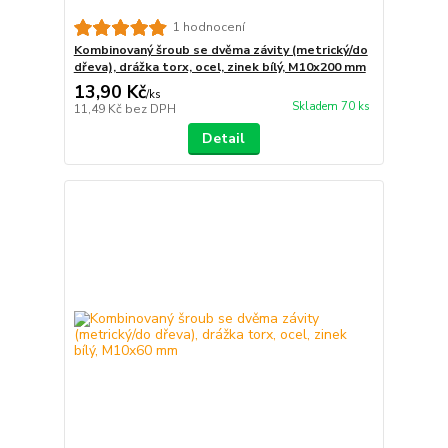
1 hodnocení
Kombinovaný šroub se dvěma závity (metrický/do
dřeva), drážka torx, ocel, zinek bílý, M10x200 mm
13,90 Kč
/
ks
Skladem 70 ks
11,49 Kč
bez DPH
Detail