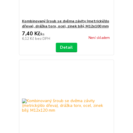
Kombinovaný šroub se dvěma závity (metrický/do
dřeva), drážka torx, ocel, zinek bílý, M12x100 mm
7,40 Kč
/
ks
Není skladem
6,12 Kč
bez DPH
Detail