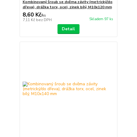
Kombinovaný šroub se dvěma závity (metrický/do
dřeva), drážka torx, ocel, zinek bílý, M10x120 mm
8,60 Kč
/
ks
Skladem 97 ks
7,11 Kč
bez DPH
Detail