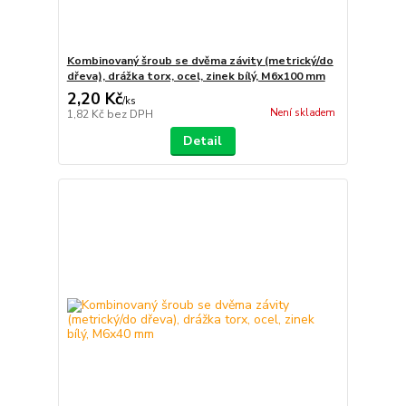
Kombinovaný šroub se dvěma závity (metrický/do
dřeva), drážka torx, ocel, zinek bílý, M6x100 mm
2,20 Kč
/
ks
Není skladem
1,82 Kč
bez DPH
Detail