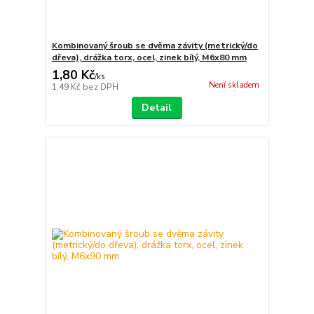
Kombinovaný šroub se dvěma závity (metrický/do
dřeva), drážka torx, ocel, zinek bílý, M6x80 mm
1,80 Kč
/
ks
Není skladem
1,49 Kč
bez DPH
Detail