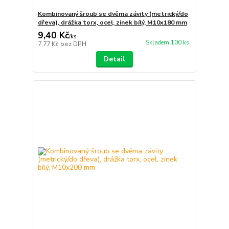
Kombinovaný šroub se dvěma závity (metrický/do
dřeva), drážka torx, ocel, zinek bílý, M10x180 mm
9,40 Kč
/
ks
Skladem 100 ks
7,77 Kč
bez DPH
Detail