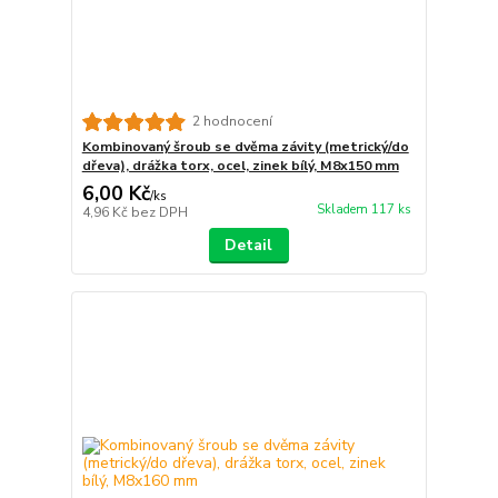
2 hodnocení
Kombinovaný šroub se dvěma závity (metrický/do
dřeva), drážka torx, ocel, zinek bílý, M8x150 mm
6,00 Kč
/
ks
Skladem 117 ks
4,96 Kč
bez DPH
Detail