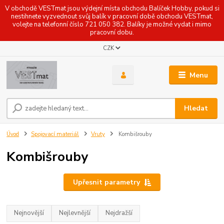
V obchodě VESTmat jsou výdejní místa obchodu Balíček Hobby, pokud si
nestihnete vyzvednout svůj balík v pracovní době obchodu VESTmat,
volejte na telefonní číslo 721 050 382. Balíky je možné vydat i mimo
pracovní dobu.
CZK
Menu
Hledat
Úvod
Spojovací materiál
Vruty
Kombišrouby
Kombišrouby
Upřesnit parametry
Nejnovější
Nejlevnější
Nejdražší