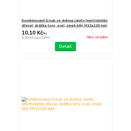
Kombinovaný šroub se dvěma závity (metrický/do
dřeva), drážka torx, ocel, zinek bílý, M12x120 mm
10,10 Kč
/
ks
Není skladem
8,35 Kč
bez DPH
Detail