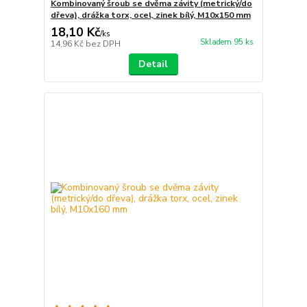
Kombinovaný šroub se dvěma závity (metrický/do
dřeva), drážka torx, ocel, zinek bílý, M10x150 mm
18,10 Kč
/
ks
Skladem 95 ks
14,96 Kč
bez DPH
Detail