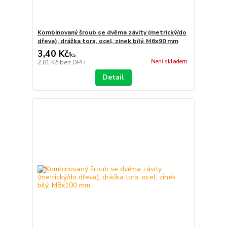
Kombinovaný šroub se dvěma závity (metrický/do
dřeva), drážka torx, ocel, zinek bílý, M6x90 mm
3,40 Kč
/
ks
Není skladem
2,81 Kč
bez DPH
Detail