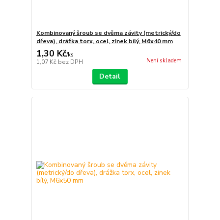
Kombinovaný šroub se dvěma závity (metrický/do
dřeva), drážka torx, ocel, zinek bílý, M6x40 mm
1,30 Kč
/
ks
Není skladem
1,07 Kč
bez DPH
Detail