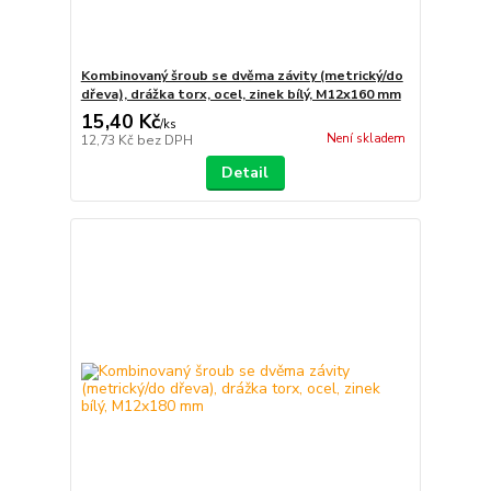
Kombinovaný šroub se dvěma závity (metrický/do
dřeva), drážka torx, ocel, zinek bílý, M12x160 mm
15,40 Kč
/
ks
Není skladem
12,73 Kč
bez DPH
Detail