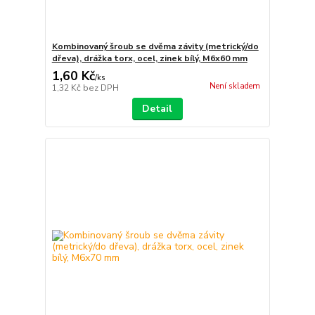
Kombinovaný šroub se dvěma závity (metrický/do
dřeva), drážka torx, ocel, zinek bílý, M6x60 mm
1,60 Kč
/
ks
Není skladem
1,32 Kč
bez DPH
Detail