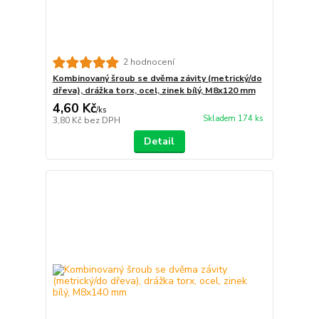
2 hodnocení
Kombinovaný šroub se dvěma závity (metrický/do
dřeva), drážka torx, ocel, zinek bílý, M8x120 mm
4,60 Kč
/
ks
Skladem 174 ks
3,80 Kč
bez DPH
Detail