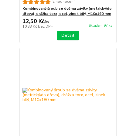
2 hodnocení
Kombinovaný šroub se dvěma závity (metrický/do
dřeva), drážka torx, ocel, zinek bílý, M10x160 mm
12,50 Kč
/
ks
Skladem 97 ks
10,33 Kč
bez DPH
Detail