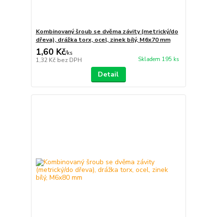
Kombinovaný šroub se dvěma závity (metrický/do
dřeva), drážka torx, ocel, zinek bílý, M6x70 mm
1,60 Kč
/
ks
Skladem 195 ks
1,32 Kč
bez DPH
Detail