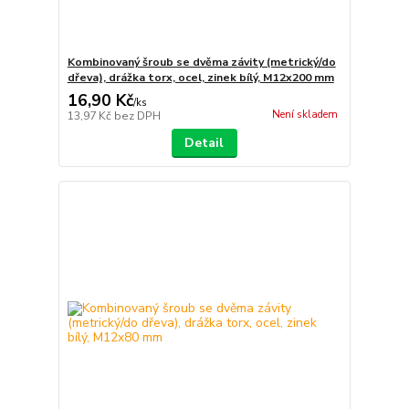
Kombinovaný šroub se dvěma závity (metrický/do
dřeva), drážka torx, ocel, zinek bílý, M12x200 mm
16,90 Kč
/
ks
Není skladem
13,97 Kč
bez DPH
Detail