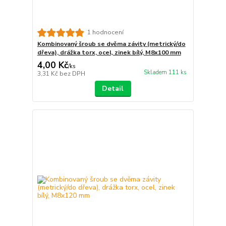
1 hodnocení
Kombinovaný šroub se dvěma závity (metrický/do
dřeva), drážka torx, ocel, zinek bílý, M8x100 mm
4,00 Kč
/
ks
Skladem 111 ks
3,31 Kč
bez DPH
Detail