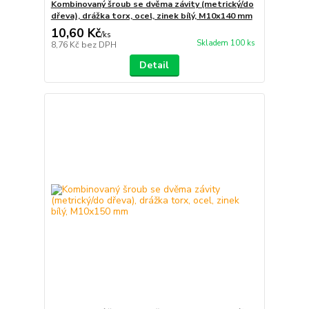
Kombinovaný šroub se dvěma závity (metrický/do
dřeva), drážka torx, ocel, zinek bílý, M10x140 mm
10,60 Kč
/
ks
Skladem 100 ks
8,76 Kč
bez DPH
Detail