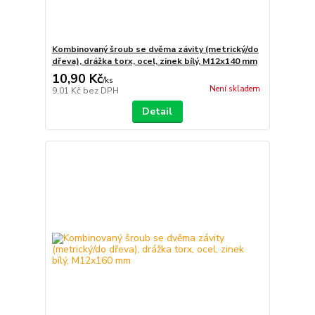
Kombinovaný šroub se dvěma závity (metrický/do
dřeva), drážka torx, ocel, zinek bílý, M12x140 mm
10,90 Kč
/
ks
Není skladem
9,01 Kč
bez DPH
Detail