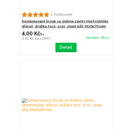
1 hodnocení
Kombinovaný šroub se dvěma závity (metrický/do
dřeva), drážka torx, ocel, zinek bílý, M10x70 mm
4,00 Kč
/
ks
Skladem 98 ks
3,31 Kč
bez DPH
Detail