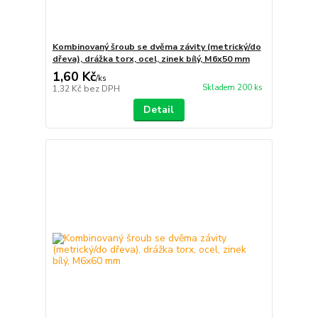
Kombinovaný šroub se dvěma závity (metrický/do
dřeva), drážka torx, ocel, zinek bílý, M6x50 mm
1,60 Kč
/
ks
Skladem 200 ks
1,32 Kč
bez DPH
Detail