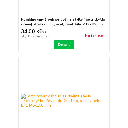
Kombinovaný šroub se dvěma závity (metrický/do
dřeva), drážka torx, ocel, zinek bílý, M12x80 mm
34,00 Kč
/
ks
Není skladem
28,10 Kč
bez DPH
Detail