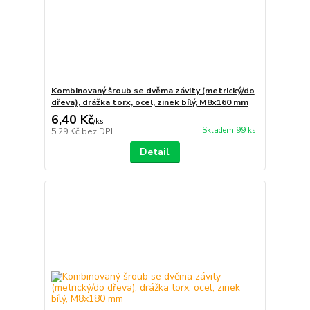
Kombinovaný šroub se dvěma závity (metrický/do
dřeva), drážka torx, ocel, zinek bílý, M8x160 mm
6,40 Kč
/
ks
Skladem 99 ks
5,29 Kč
bez DPH
Detail