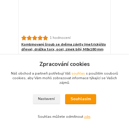
1 hodnocení
Kombinovaný šroub se dvěma závity (metrický/do
dřeva), drážka torx, ocel, zinek bílý, M8x180 mm
6,30 Kč
/
ks
Skladem 98 ks
5,21 Kč
bez DPH
Zpracování cookies
Detail
Náš obchod a partneři potřebují Váš
souhlas
s použitím souborů
cookies, aby Vám mohli zobrazovat informace týkající se Vašich
zájmů.
Souhlasím
Nastavení
Souhlas můžete odmítnout
zde
.