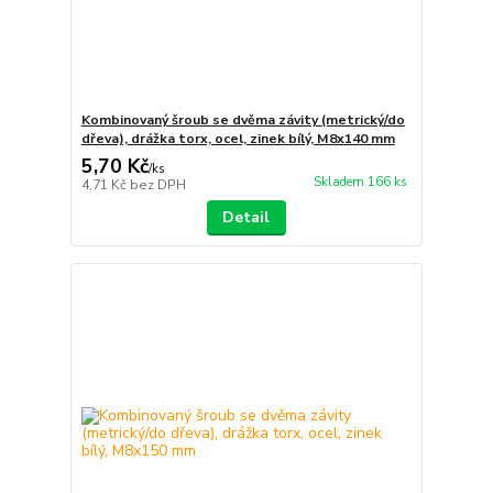
Kombinovaný šroub se dvěma závity (metrický/do
dřeva), drážka torx, ocel, zinek bílý, M8x140 mm
5,70 Kč
/
ks
Skladem 166 ks
4,71 Kč
bez DPH
Detail