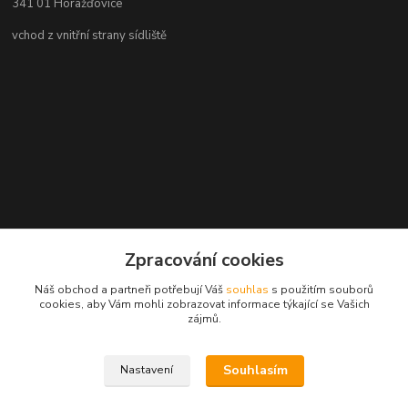
341 01 Horažďovice
vchod z vnitřní strany sídliště
Zpracování cookies
Náš obchod a partneři potřebují Váš
souhlas
s použitím souborů
cookies, aby Vám mohli zobrazovat informace týkající se Vašich
zájmů.
Souhlasím
Nastavení