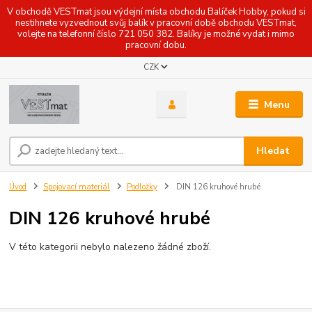
V obchodě VESTmat jsou výdejní místa obchodu Balíček Hobby, pokud si
nestihnete vyzvednout svůj balík v pracovní době obchodu VESTmat,
volejte na telefonní číslo 721 050 382. Balíky je možné vydat i mimo
pracovní dobu.
CZK
Menu
Hledat
Úvod
Spojovací materiál
Podložky
DIN 126 kruhové hrubé
DIN 126 kruhové hrubé
V této kategorii nebylo nalezeno žádné zboží.