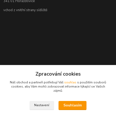
341 01 Horažďovice
vchod z vnitřní strany sídliště
Zpracování cookies
Náš obchod a partneři potřebují Váš
souhlas
s použitím souborů
cookies, aby Vám mohli zobrazovat informace týkající se Vašich
zájmů.
Souhlasím
Nastavení