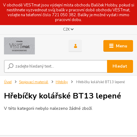
V obchodě VESTmat jsou výdejní místa obchodu Balíček Hobby, pokud si
nestihnete vyzvednout svůj balík v pracovní době obchodu VESTmat,
volejte na telefonní číslo 721 050 382. Balíky je možné vydat i mimo
pracovní dobu.
CZK
Menu
Hledat
Úvod
Spojovací materiál
Hřebíky
Hřebíčky kolářské BT13 lepené
Hřebíčky kolářské BT13 lepené
V této kategorii nebylo nalezeno žádné zboží.