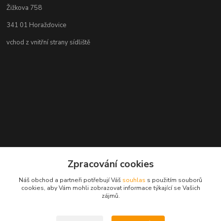
Žižkova 758
341 01 Horažďovice
vchod z vnitřní strany sídliště
Zpracování cookies
Náš obchod a partneři potřebují Váš
souhlas
s použitím souborů
cookies, aby Vám mohli zobrazovat informace týkající se Vašich
zájmů.