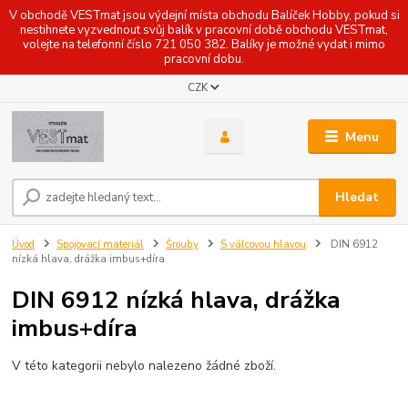
V obchodě VESTmat jsou výdejní místa obchodu Balíček Hobby, pokud si
nestihnete vyzvednout svůj balík v pracovní době obchodu VESTmat,
volejte na telefonní číslo 721 050 382. Balíky je možné vydat i mimo
pracovní dobu.
CZK
Menu
Hledat
Úvod
Spojovací materiál
Šrouby
S válcovou hlavou
DIN 6912
nízká hlava, drážka imbus+díra
DIN 6912 nízká hlava, drážka
imbus+díra
V této kategorii nebylo nalezeno žádné zboží.