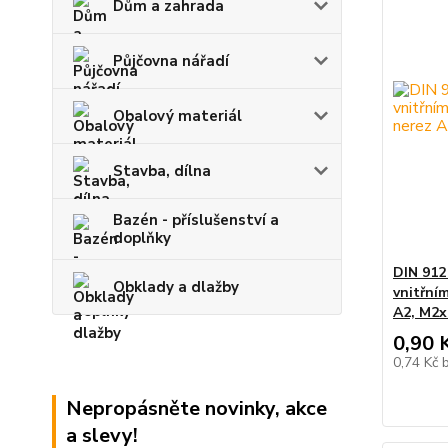
Dům a zahrada
Půjčovna nářadí
Obalový materiál
Stavba, dílna
Bazén - příslušenství a
doplňky
DIN 912
Obklady a dlažby
vnitřní
A2, M2x
0,90 
0,74 Kč
Nepropásněte novinky, akce
a slevy!