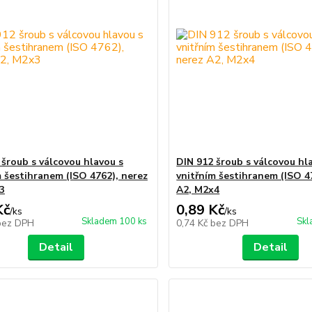
 šroub s válcovou hlavou s
DIN 912 šroub s válcovou hl
m šestihranem (ISO 4762), nerez
vnitřním šestihranem (ISO 4
3
A2, M2x4
Kč
0,89 Kč
/
ks
/
ks
Skladem 100 ks
Skl
bez DPH
0,74 Kč
bez DPH
Detail
Detail