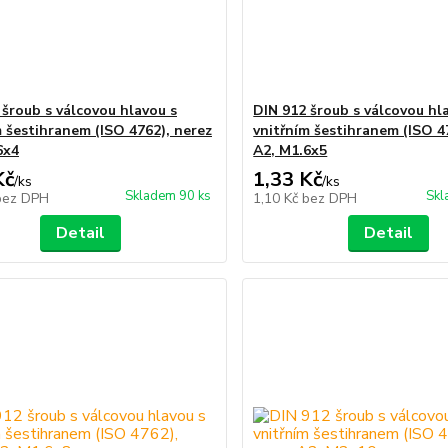
 šroub s válcovou hlavou s
DIN 912 šroub s válcovou hl
m šestihranem (ISO 4762), nerez
vnitřním šestihranem (ISO 4
6x4
A2, M1.6x5
Kč
1,33 Kč
/
ks
/
ks
Skladem 90 ks
Skl
bez DPH
1,10 Kč
bez DPH
Detail
Detail