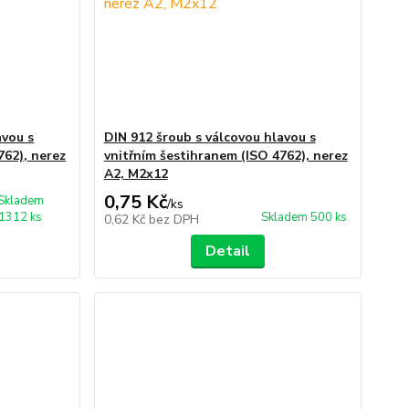
avou s
DIN 912 šroub s válcovou hlavou s
762), nerez
vnitřním šestihranem (ISO 4762), nerez
A2, M2x12
0,75 Kč
Skladem
/
ks
1312 ks
Skladem 500 ks
0,62 Kč
bez DPH
Detail