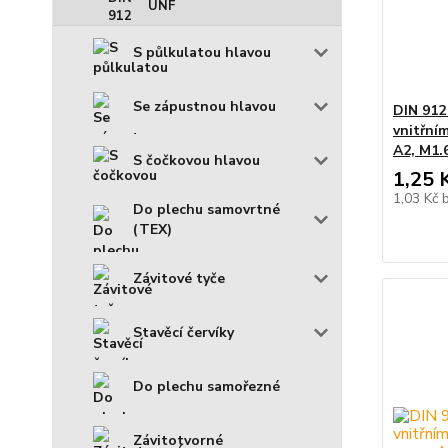
UNF
S půlkulatou hlavou
Se zápustnou hlavou
DIN 912
vnitřní
A2, M1.
S čočkovou hlavou
1,25 
1,03 Kč
Do plechu samovrtné
(TEX)
Závitové tyče
Stavěcí červíky
Do plechu samořezné
Závitotvorné