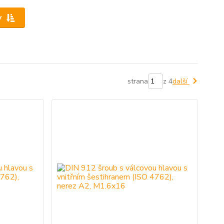
y
strana
z 4
další