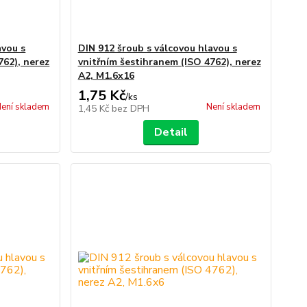
avou s
DIN 912 šroub s válcovou hlavou s
762), nerez
vnitřním šestihranem (ISO 4762), nerez
A2, M1.6x16
1,75 Kč
/
ks
ení skladem
Není skladem
1,45 Kč
bez DPH
Detail