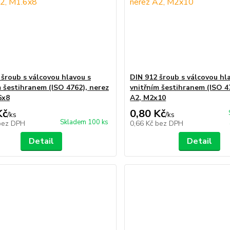
 šroub s válcovou hlavou s
DIN 912 šroub s válcovou hl
m šestihranem (ISO 4762), nerez
vnitřním šestihranem (ISO 4
6x8
A2, M2x10
Kč
0,80 Kč
/
ks
/
ks
Skladem 100 ks
bez DPH
0,66 Kč
bez DPH
Detail
Detail