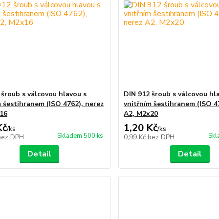
 šroub s válcovou hlavou s
DIN 912 šroub s válcovou hl
m šestihranem (ISO 4762), nerez
vnitřním šestihranem (ISO 4
16
A2, M2x20
Kč
1,20 Kč
/
ks
/
ks
Skladem 500 ks
Skl
bez DPH
0,99 Kč
bez DPH
Detail
Detail