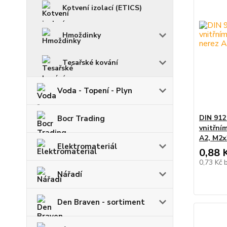
Kotvení izolací (ETICS)
Hmoždinky
Tesařské kování
Voda - Topení - Plyn
DIN 912
Bocr Trading
vnitřní
A2, M2x
Elektromateriál
0,88 
0,73 Kč
Nářadí
Den Braven - sortiment