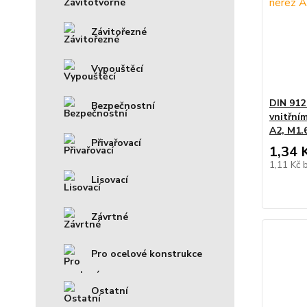
Závitořezné
Vypouštěcí
DIN 912
Bezpečnostní
vnitřní
A2, M1.
Přivařovací
1,34 
1,11 Kč
Lisovací
Závrtné
Pro ocelové konstrukce
Ostatní