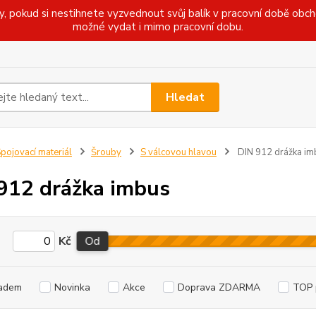
pokud si nestihnete vyzvednout svůj balík v pracovní době obcho
možné vydat i mimo pracovní dobu.
Hledat
pojovací materiál
Šrouby
S válcovou hlavou
DIN 912 drážka im
912 drážka imbus
Kč
Od
adem
Novinka
Akce
Doprava ZDARMA
TOP 