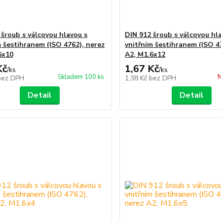
 šroub s válcovou hlavou s
DIN 912 šroub s válcovou hl
m šestihranem (ISO 4762), nerez
vnitřním šestihranem (ISO 4
6x10
A2, M1.6x12
Kč
1,67 Kč
/
ks
/
ks
Skladem 100 ks
N
bez DPH
1,38 Kč
bez DPH
Detail
Detail