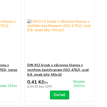
avou s
DIN 912 šroub s válcovou hlavou s
762), nerez
vnitřním šestihranem (ISO 4762), ocel
8.8, zinek bílý, M3x10
0,41 Kč
Skladem
/
ks
adem 259 ks
2000 ks
0,34 Kč
bez DPH
Detail