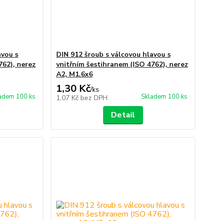
avou s
DIN 912 šroub s válcovou hlavou s
762), nerez
vnitřním šestihranem (ISO 4762), nerez
A2, M1.6x6
1,30 Kč
/
ks
adem 100 ks
Skladem 100 ks
1,07 Kč
bez DPH
Detail