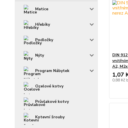
Matice
Hřebíky
Podložky
DIN 912
Nýty
vnitřní
A2, M2x
Program Nábytek
1,07 
0,88 Kč
Ocelové kotvy
Průvlakové kotvy
Kotevní šrouby