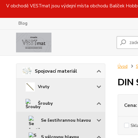
V obchodě VESTmat jsou výdejní místa obchodu Balíček Hobby, 
Blog
Úvod
S
Spojovací materiál
DIN 
Vruty
Šrouby
Cena:
Se šestihrannou hlavou
Skl
S válcovou hlavou