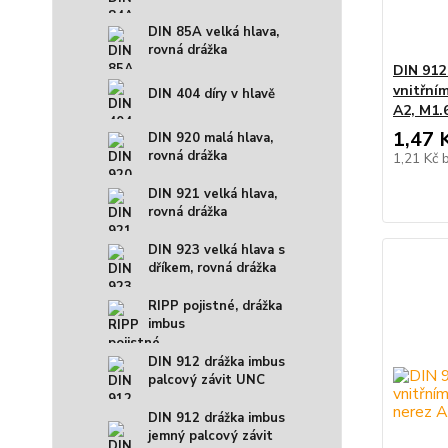
DIN 85A velká hlava,
rovná drážka
DIN 912
vnitřní
DIN 404 díry v hlavě
A2, M1.
1,47 
DIN 920 malá hlava,
rovná drážka
1,21 Kč
DIN 921 velká hlava,
rovná drážka
DIN 923 velká hlava s
dříkem, rovná drážka
RIPP pojistné, drážka
imbus
DIN 912 drážka imbus
palcový závit UNC
DIN 912 drážka imbus
jemný palcový závit