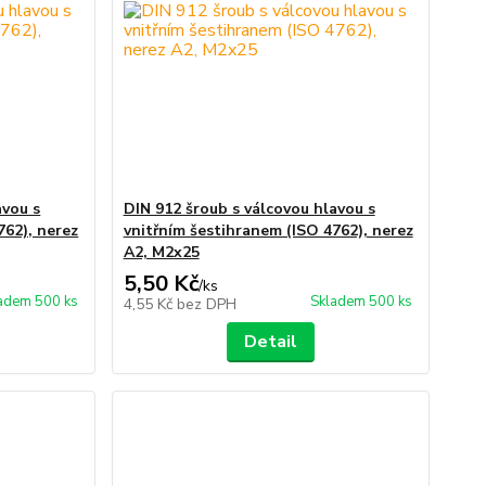
avou s
DIN 912 šroub s válcovou hlavou s
762), nerez
vnitřním šestihranem (ISO 4762), nerez
A2, M2x25
5,50 Kč
/
ks
adem 500 ks
Skladem 500 ks
4,55 Kč
bez DPH
Detail