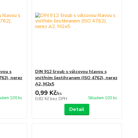
avou s
DIN 912 šroub s válcovou hlavou s
762), nerez
vnitřním šestihranem (ISO 4762), nerez
A2, M2x5
0,99 Kč
/
ks
adem 100 ks
Skladem 100 ks
0,82 Kč
bez DPH
Detail