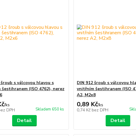
 šroub s válcovou hlavou s
DIN 912 šroub s válcovou hl
m šestihranem (ISO 4762), nerez
vnitřním šestihranem (ISO 4
6
A2, M2x8
Kč
0,89 Kč
/
ks
/
ks
Skladem 650 ks
Skl
bez DPH
0,74 Kč
bez DPH
Detail
Detail