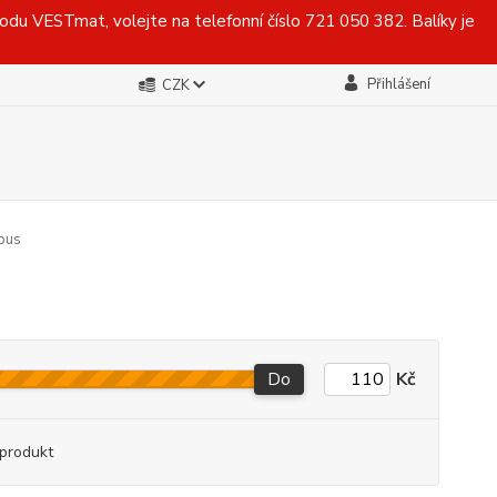
du VESTmat, volejte na telefonní číslo 721 050 382. Balíky je
Přihlášení
CZK
bus
Do
Kč
produkt