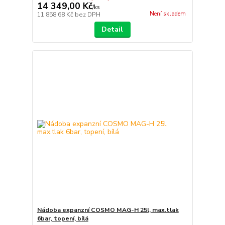
14 349,00 Kč
/
ks
Není skladem
11 858,68 Kč
bez DPH
Detail
Nádoba expanzní COSMO MAG-H 25l, max.tlak
6bar, topení, bílá