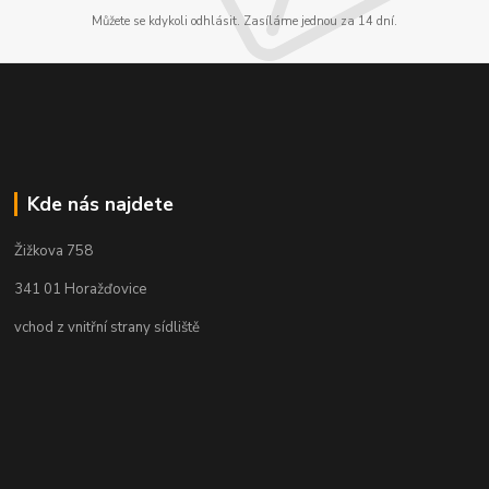
Můžete se kdykoli odhlásit. Zasíláme jednou za 14 dní.
Kde nás najdete
Žižkova 758
341 01 Horažďovice
vchod z vnitřní strany sídliště