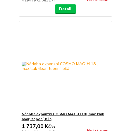
4 294,79 Kč
bez DPH
Detail
Nádoba expanzní COSMO MAG-H 18l, max.tlak
6bar, topení, bílá
1 737,00 Kč
/
ks
Není skladem