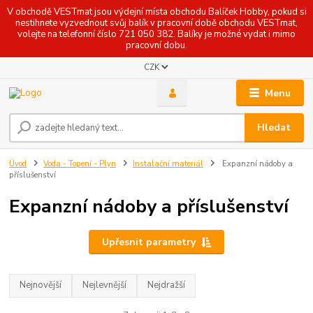
V obchodě VESTmat jsou výdejní místa obchodu Balíček Hobby, pokud si
nestihnete vyzvednout svůj balík v pracovní době obchodu VESTmat,
volejte na telefonní číslo 721 050 382. Balíky je možné vydat i mimo
pracovní dobu.
CZK
Menu
Hledat
Úvod
Voda - Topení - Plyn
Instalační materiál
Expanzní nádoby a
příslušenství
Expanzní nádoby a příslušenství
Upřesnit parametry
Nejnovější
Nejlevnější
Nejdražší