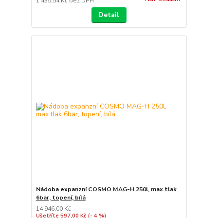
1 435,54 Kč
bez DPH
Detail
Nádoba expanzní COSMO MAG-H 250l, max.tlak
6bar, topení, bílá
14 946,00 Kč
Ušetříte 597,00 Kč
(- 4 %)