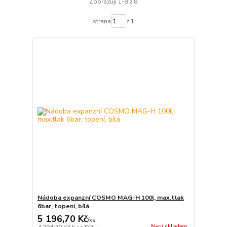
Zobrazuji 1-8 z 8
strana
z 1
Nádoba expanzní COSMO MAG-H 100l, max.tlak
6bar, topení, bílá
5 196,70 Kč
/
ks
Není skladem