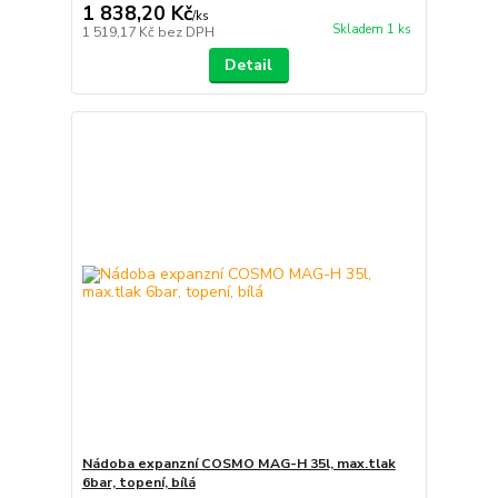
1 838,20 Kč
/
ks
Skladem 1 ks
1 519,17 Kč
bez DPH
Detail
Nádoba expanzní COSMO MAG-H 35l, max.tlak
6bar, topení, bílá