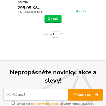
425mm
299,09 Kč
/
ks
Skladem 3 ks
247,18 Kč
bez DPH
Detail
strana
z 1
Nepropásněte novinky, akce a
slevy!
Přihlásit se
Souhlasím se
zpracováním osobních údajů
za účelem rozesílky newsletteru.