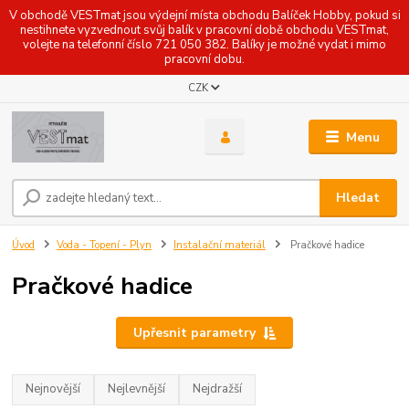
V obchodě VESTmat jsou výdejní místa obchodu Balíček Hobby, pokud si
nestihnete vyzvednout svůj balík v pracovní době obchodu VESTmat,
volejte na telefonní číslo 721 050 382. Balíky je možné vydat i mimo
pracovní dobu.
CZK
Menu
Hledat
Úvod
Voda - Topení - Plyn
Instalační materiál
Pračkové hadice
Pračkové hadice
Upřesnit parametry
Nejnovější
Nejlevnější
Nejdražší