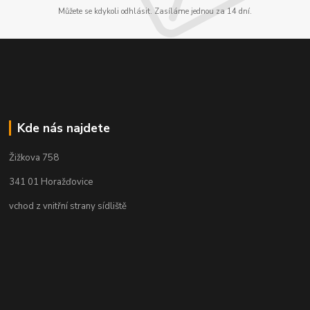
Můžete se kdykoli odhlásit. Zasíláme jednou za 14 dní.
Kde nás najdete
Žižkova 758
341 01 Horažďovice
vchod z vnitřní strany sídliště