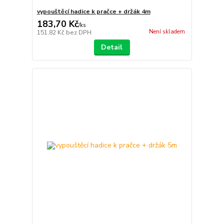
vypouštěcí hadice k pračce + držák 4m
183,70 Kč
/
ks
Není skladem
151,82 Kč
bez DPH
Detail