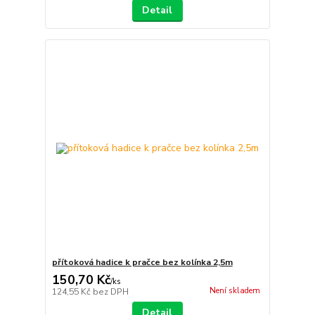
Detail
přítoková hadice k pračce bez kolínka 2,5m
150,70 Kč
/
ks
Není skladem
124,55 Kč
bez DPH
Detail