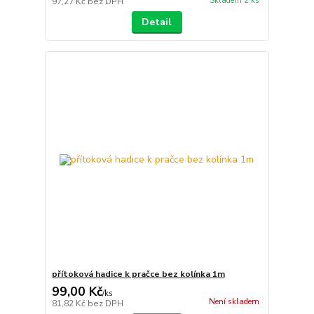
Skladem 2 ks
97,27 Kč
bez DPH
Detail
přítoková hadice k pračce bez kolínka 1m
99,00 Kč
/
ks
Není skladem
81,82 Kč
bez DPH