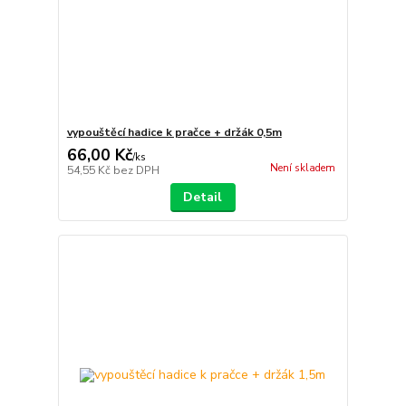
vypouštěcí hadice k pračce + držák 0,5m
66,00 Kč
/
ks
Není skladem
54,55 Kč
bez DPH
Detail