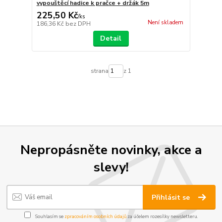
vypouštěcí hadice k pračce + držák 5m
225,50 Kč
/
ks
Není skladem
186,36 Kč
bez DPH
Detail
strana
z 1
Nepropásněte novinky, akce a
slevy!
Přihlásit se
Souhlasím se
zpracováním osobních údajů
za účelem rozesílky newsletteru.