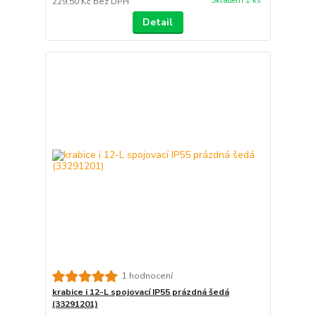
Skladem 1 ks
229,50 Kč
bez DPH
Detail
1 hodnocení
krabice i 12-L spojovací IP55 prázdná šedá
(33291201)