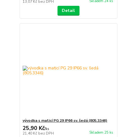
Skladem 24 ks
13,07 Kč
bez DPH
Detail
vývodka s maticí PG 29 IP66 sv. šedá (805.3346)
25,90 Kč
/
ks
Skladem 25 ks
21,40 Kč
bez DPH