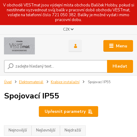
V obchodě VESTmat jsou výdejní místa obchodu Balíček Hobby, pokud si
nestihnete vyzvednout svůj balík v pracovní době obchodu VESTmat,
volejte na telefonní číslo 721 050 382. Balíky je možné vydat i mimo
pracovní dobu.
CZK
Menu
Hledat
Úvod
Elektromateriál
Krabice instalační
Spojovací IP55
Spojovací IP55
Upřesnit parametry
Nejnovější
Nejlevnější
Nejdražší