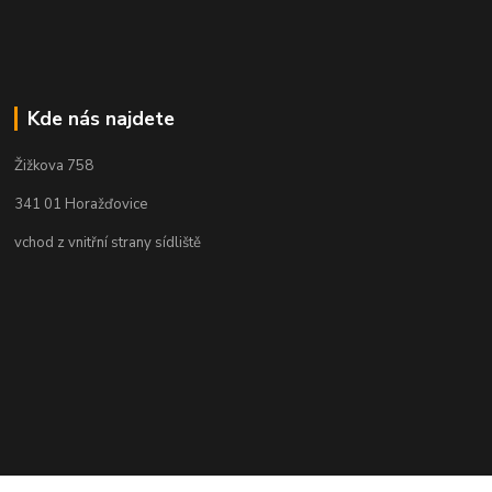
Kde nás najdete
Žižkova 758
341 01 Horažďovice
vchod z vnitřní strany sídliště