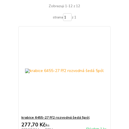
Zobrazuji 1-12 z 12
strana
z 1
krabice 6455-27 P/2 rozvodná šedá 5pól
277,70 Kč
/
ks