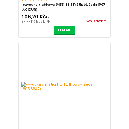
rozvodka krabicová 6455-11 5.P/2 5pól. šedá IP67
(ACIDUR)
106,20 Kč
/
ks
Není skladem
87,77 Kč
bez DPH
Detail