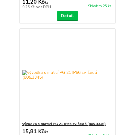
11,20 Kč
/
ks
Skladem 25 ks
9,26 Kč
bez DPH
Detail
vývodka s maticí PG 21 IP66 sv. šedá (805.3345)
15,81 Kč
/
ks