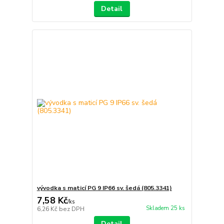
Detail
vývodka s maticí PG 9 IP66 sv. šedá (805.3341)
7,58 Kč
/
ks
Skladem 25 ks
6,26 Kč
bez DPH
Detail