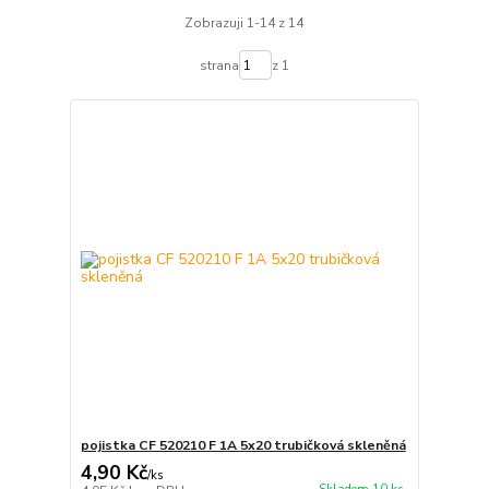
Zobrazuji 1-14 z 14
strana
z 1
pojistka CF 520210 F 1A 5x20 trubičková skleněná
4,90 Kč
/
ks