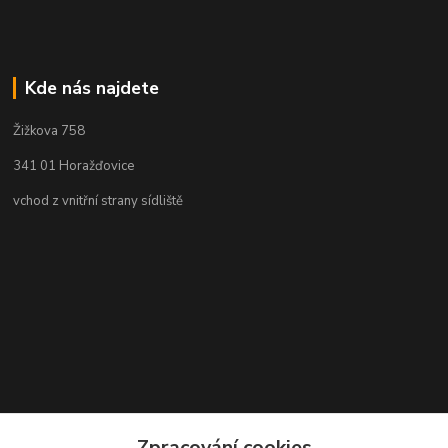
Kde nás najdete
Žižkova 758
341 01 Horažďovice
vchod z vnitřní strany sídliště
Zpracování cookies