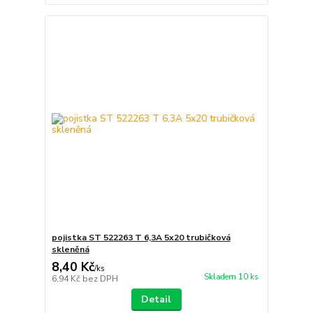
pojistka ST 522263 T 6,3A 5x20 trubičková
skleněná
8,40 Kč
/
ks
Skladem 10 ks
6,94 Kč
bez DPH
Detail