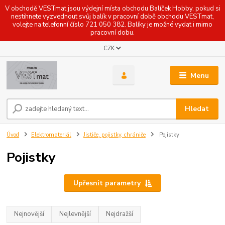
V obchodě VESTmat jsou výdejní místa obchodu Balíček Hobby, pokud si
nestihnete vyzvednout svůj balík v pracovní době obchodu VESTmat,
volejte na telefonní číslo 721 050 382. Balíky je možné vydat i mimo
pracovní dobu.
CZK
Menu
Hledat
Úvod
Elektromateriál
Jističe, pojistky, chrániče
Pojistky
Pojistky
Upřesnit parametry
Nejnovější
Nejlevnější
Nejdražší