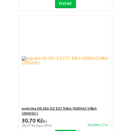
Detail
pojistka DII 25A DZ E27 50kA (500VAC)/8kA
(250VDC)
30,70 Kč
/
ks
Skladem 5 ks
25,37 Kč
bez DPH