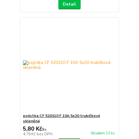
Detail
pojistka CF 520310 F 10A 5x20 trubičková
skleněná
5,80 Kč
/
ks
Skladem 10 ks
4,79 Kč
bez DPH