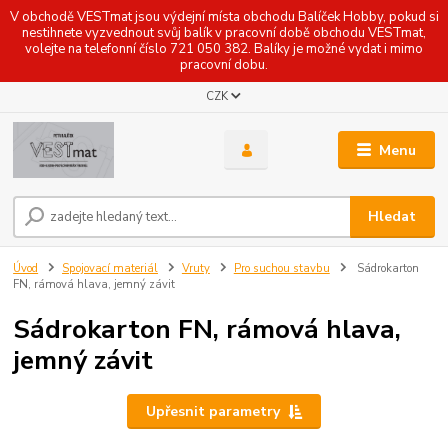
V obchodě VESTmat jsou výdejní místa obchodu Balíček Hobby, pokud si
nestihnete vyzvednout svůj balík v pracovní době obchodu VESTmat,
volejte na telefonní číslo 721 050 382. Balíky je možné vydat i mimo
pracovní dobu.
CZK
Menu
Hledat
Úvod
Spojovací materiál
Vruty
Pro suchou stavbu
Sádrokarton
FN, rámová hlava, jemný závit
Sádrokarton FN, rámová hlava,
jemný závit
Upřesnit parametry