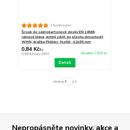
1 hodnocení
Šroub do sádrokartonové desky EN 14566,
rámová hlava, jemný závit do plechu dvouchodý,
WMN, drážka Phillips, fosfát, 4.2x55 mm
0,84 Kč
/
ks
Skladem 1920 ks
0,69 Kč
bez DPH
Detail
strana
z 1
Nepropásněte novinky, akce a