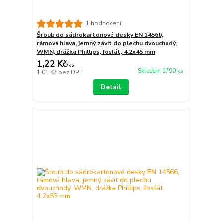
1 hodnocení
Šroub do sádrokartonové desky EN 14566,
rámová hlava, jemný závit do plechu dvouchodý,
WMN, drážka Phillips, fosfát, 4.2x45 mm
1,22 Kč
/
ks
Skladem 1790 ks
1,01 Kč
bez DPH
Detail