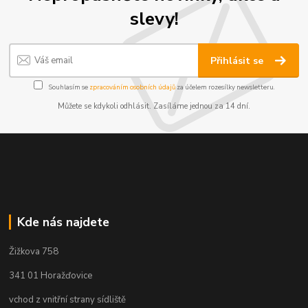
slevy!
Přihlásit se
Souhlasím se
zpracováním osobních údajů
za účelem rozesílky newsletteru.
Můžete se kdykoli odhlásit. Zasíláme jednou za 14 dní.
Kde nás najdete
Žižkova 758
341 01 Horažďovice
vchod z vnitřní strany sídliště