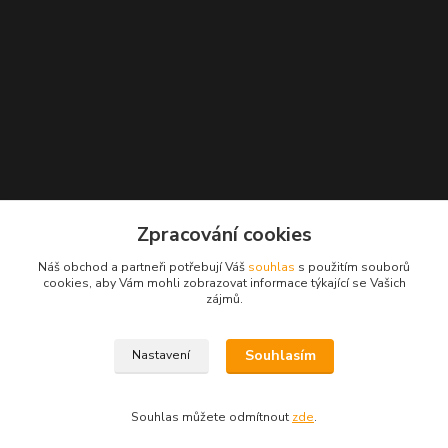
Zpracování cookies
Náš obchod a partneři potřebují Váš
souhlas
s použitím souborů
cookies, aby Vám mohli zobrazovat informace týkající se Vašich
zájmů.
Souhlasím
Nastavení
Souhlas můžete odmítnout
zde
.
Vytvořeno na
Eshop-rychle.cz