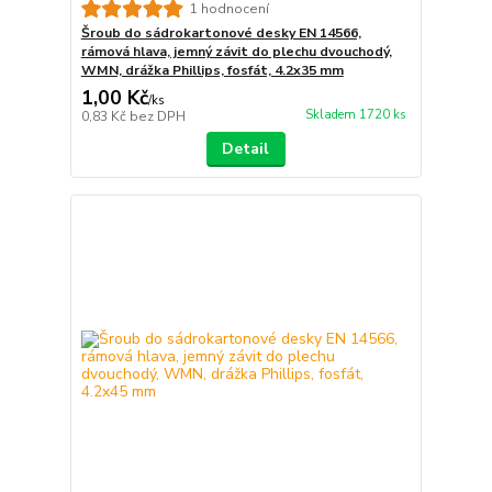
1 hodnocení
Šroub do sádrokartonové desky EN 14566,
rámová hlava, jemný závit do plechu dvouchodý,
WMN, drážka Phillips, fosfát, 4.2x35 mm
1,00 Kč
/
ks
Skladem 1720 ks
0,83 Kč
bez DPH
Detail