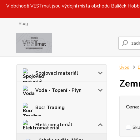
V obchodě VESTmat jsou výdejní místa obchodu Balíček Hobby, 
Blog
Úvod
E
Spojovací materiál
Zem
Voda - Topení - Plyn
Cena:
Bocr Trading
Elektromateriál
Skl