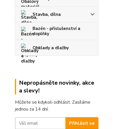
Stavba, dílna
Bazén - příslušenství a
doplňky
Obklady a dlažby
Nepropásněte novinky, akce
a slevy!
Můžete se kdykoli odhlásit. Zasíláme
jednou za 14 dní.
Přihlásit se