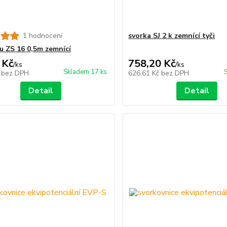
1 hodnocení
svorka SJ 2 k zemnící tyči
u ZS 16 0,5m zemnící
 Kč
758,20 Kč
/
ks
/
ks
Skladem 17 ks
č
bez DPH
626,61 Kč
bez DPH
Detail
Detail