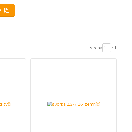
y
strana
z 1