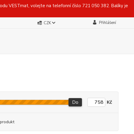
du VESTmat, volejte na telefonní číslo 721 050 382. Balíky je
Přihlášení
CZK
Do
Kč
produkt