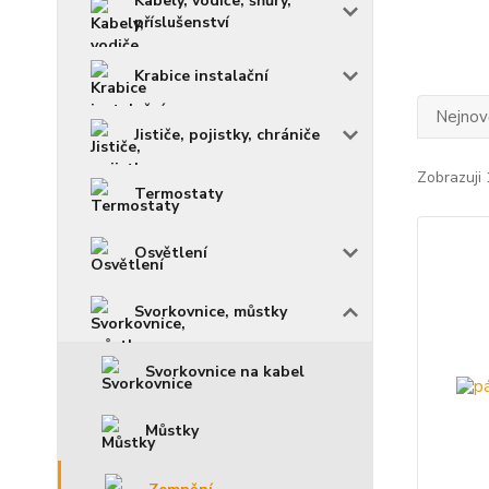
Kabely, vodiče, šňůry,
příslušenství
Krabice instalační
Nejnově
Jističe, pojistky, chrániče
Zobrazuji 
Termostaty
Osvětlení
Svorkovnice, můstky
Svorkovnice na kabel
Můstky