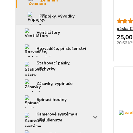
Zemnění
Přípojky, vývodky
páska C
Ventilátory
25,00
20,66 K
Rozvaďěče, příslušenství
Stahovací pásky,
příchytky
Zásuvky, vypínače
Spínací hodiny
Kamerové systémy a
příslušenství