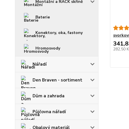
Montážní a RACK skříně
Baterie
Konektory, oka, fastony
svorkov
341,8
Hromosvody
282,50 
Nářadí
Den Braven - sortiment
Dům a zahrada
Půjčovna nářadí
Obalový materiál