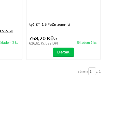
tyč ZT 1,5 FeZn zemnící
í EVP-SK
758,20 Kč
/
ks
Skladem 2 ks
Skladem 1 ks
626,61 Kč
bez DPH
Detail
strana
z 1