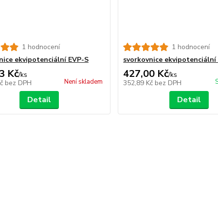
1 hodnocení
1 hodnocení
nice ekvipotenciální EVP-S
svorkovnice ekvipotenciáln
3 Kč
427,00 Kč
/
ks
/
ks
Není skladem
Kč
bez DPH
352,89 Kč
bez DPH
Detail
Detail