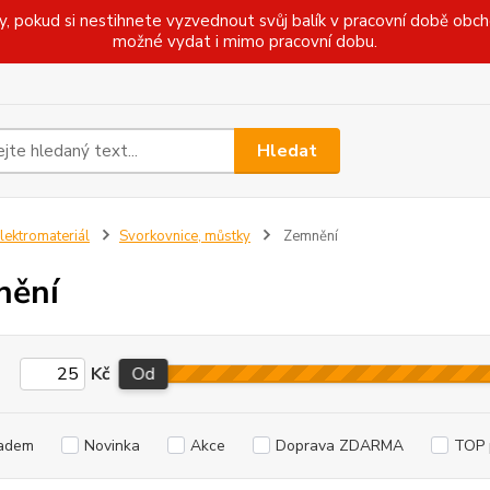
pokud si nestihnete vyzvednout svůj balík v pracovní době obcho
možné vydat i mimo pracovní dobu.
Hledat
lektromateriál
Svorkovnice, můstky
Zemnění
nění
Kč
Od
adem
Novinka
Akce
Doprava ZDARMA
TOP 