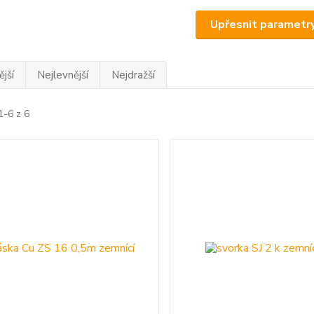
Upřesnit parametr
jší
Nejlevnější
Nejdražší
1-6 z 6