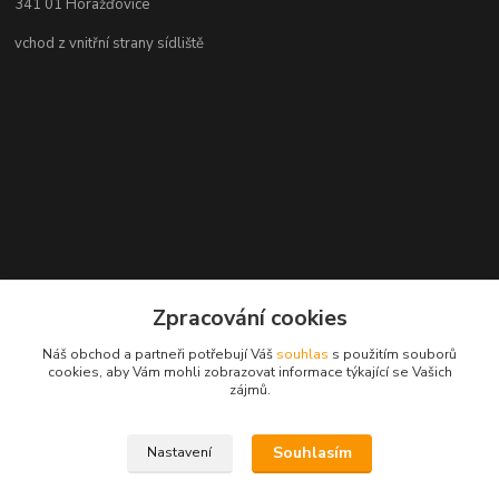
341 01 Horažďovice
vchod z vnitřní strany sídliště
Zpracování cookies
Náš obchod a partneři potřebují Váš
souhlas
s použitím souborů
cookies, aby Vám mohli zobrazovat informace týkající se Vašich
zájmů.
Souhlasím
Nastavení