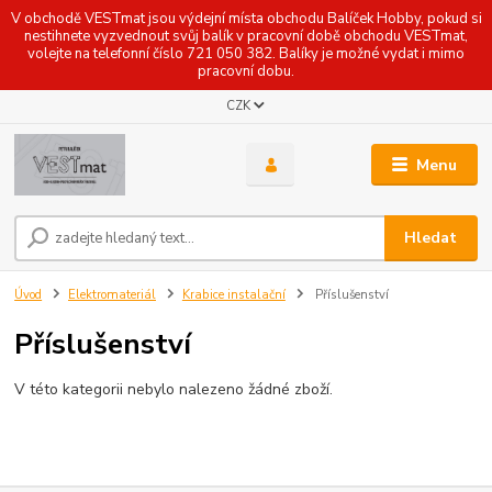
V obchodě VESTmat jsou výdejní místa obchodu Balíček Hobby, pokud si
nestihnete vyzvednout svůj balík v pracovní době obchodu VESTmat,
volejte na telefonní číslo 721 050 382. Balíky je možné vydat i mimo
pracovní dobu.
CZK
Menu
Hledat
Úvod
Elektromateriál
Krabice instalační
Příslušenství
Příslušenství
V této kategorii nebylo nalezeno žádné zboží.