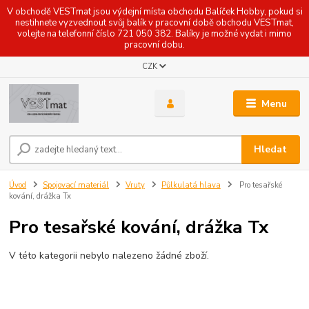
V obchodě VESTmat jsou výdejní místa obchodu Balíček Hobby, pokud si
nestihnete vyzvednout svůj balík v pracovní době obchodu VESTmat,
volejte na telefonní číslo 721 050 382. Balíky je možné vydat i mimo
pracovní dobu.
CZK
Menu
Hledat
Úvod
Spojovací materiál
Vruty
Půlkulatá hlava
Pro tesařské
kování, drážka Tx
Pro tesařské kování, drážka Tx
V této kategorii nebylo nalezeno žádné zboží.