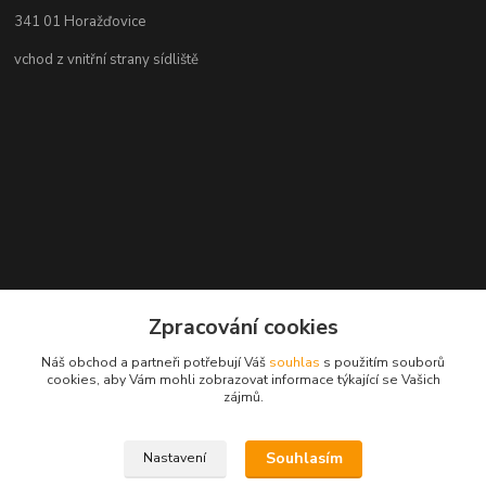
341 01 Horažďovice
vchod z vnitřní strany sídliště
Zpracování cookies
Náš obchod a partneři potřebují Váš
souhlas
s použitím souborů
cookies, aby Vám mohli zobrazovat informace týkající se Vašich
zájmů.
Souhlasím
Nastavení