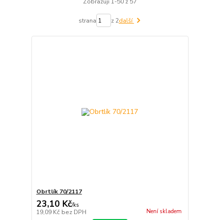
Zobrazuji 1-50 z 57
strana
z 2
další
Obrtlík 70/2117
23,10 Kč
/
ks
Není skladem
19,09 Kč
bez DPH