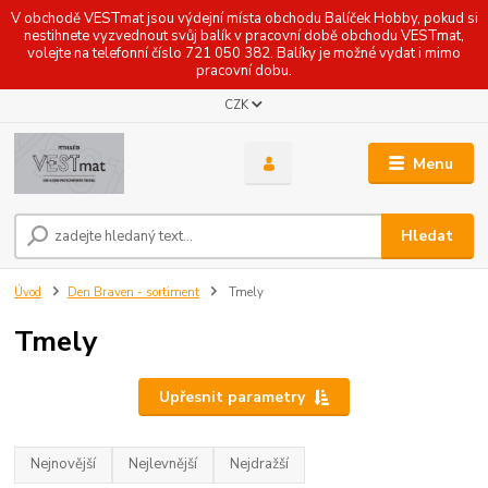
V obchodě VESTmat jsou výdejní místa obchodu Balíček Hobby, pokud si
nestihnete vyzvednout svůj balík v pracovní době obchodu VESTmat,
volejte na telefonní číslo 721 050 382. Balíky je možné vydat i mimo
pracovní dobu.
CZK
Menu
Hledat
Úvod
Den Braven - sortiment
Tmely
Tmely
Upřesnit parametry
Nejnovější
Nejlevnější
Nejdražší