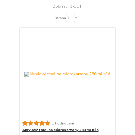
Zobrazuji 1-1 z 1
strana
z 1
1 hodnocení
Akrylový tmel na sádrokartony 280 ml bílá