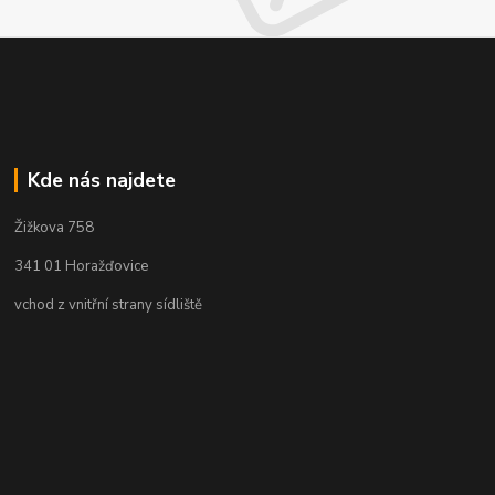
Kde nás najdete
Žižkova 758
341 01 Horažďovice
vchod z vnitřní strany sídliště