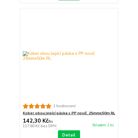
1 hodnocení
Kober.obou.lepící páska s PP nosič. 25mmx50m RL
142,30 Kč
/
ks
Skladem 2 ks
117,60 Kč
bez DPH
Detail