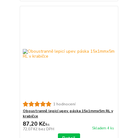
1 hodnocení
Oboustranně lepicí upev. páska 15x1mmx5m RL v
krabičce
87,20 Kč
/
ks
Skladem 4 ks
72,07 Kč
bez DPH