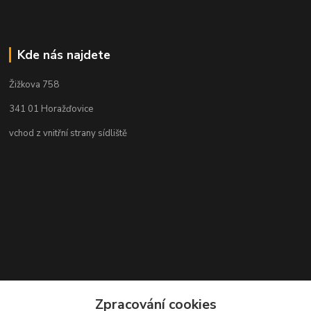
Kde nás najdete
Žižkova 758
341 01 Horažďovice
vchod z vnitřní strany sídliště
Zpracování cookies