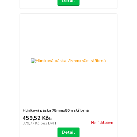
Detail
Hliníková páska 75mmx50m stříbrná
459,52 Kč
/
ks
Není skladem
379,77 Kč
bez DPH
Detail