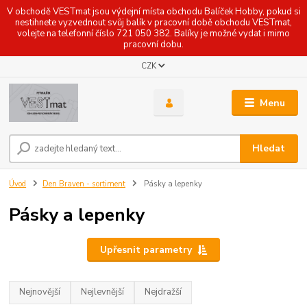
V obchodě VESTmat jsou výdejní místa obchodu Balíček Hobby, pokud si
nestihnete vyzvednout svůj balík v pracovní době obchodu VESTmat,
volejte na telefonní číslo 721 050 382. Balíky je možné vydat i mimo
pracovní dobu.
CZK
Menu
Hledat
Úvod
Den Braven - sortiment
Pásky a lepenky
Pásky a lepenky
Upřesnit parametry
Nejnovější
Nejlevnější
Nejdražší