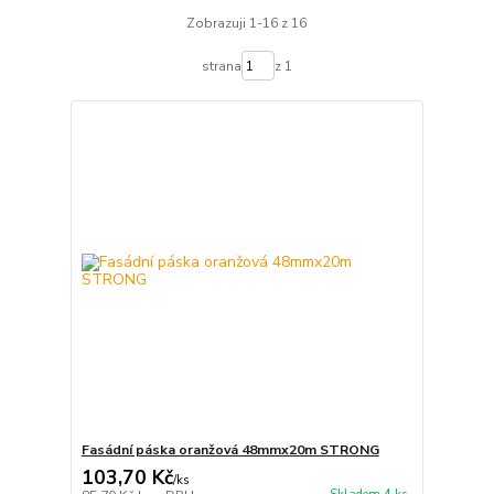
Zobrazuji 1-16 z 16
strana
z 1
Fasádní páska oranžová 48mmx20m STRONG
103,70 Kč
/
ks