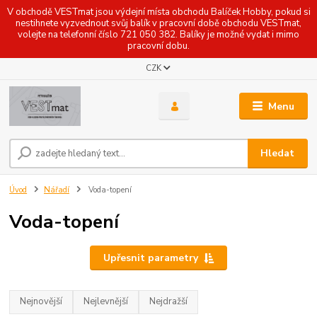
V obchodě VESTmat jsou výdejní místa obchodu Balíček Hobby, pokud si
nestihnete vyzvednout svůj balík v pracovní době obchodu VESTmat,
volejte na telefonní číslo 721 050 382. Balíky je možné vydat i mimo
pracovní dobu.
CZK
Menu
Hledat
Úvod
Nářadí
Voda-topení
Voda-topení
Upřesnit parametry
Nejnovější
Nejlevnější
Nejdražší