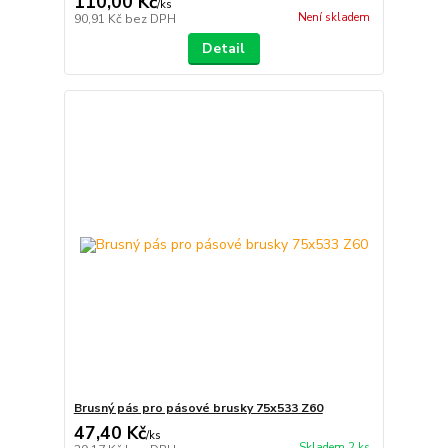
110,00 Kč
/
ks
Není skladem
90,91 Kč
bez DPH
Detail
Brusný pás pro pásové brusky 75x533 Z60
47,40 Kč
/
ks
Skladem 2 ks