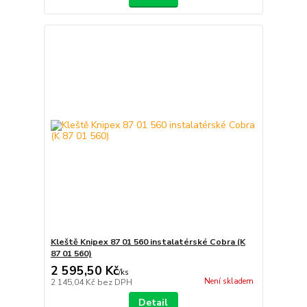
Kleště Knipex 87 01 560 instalatérské Cobra (K
87 01 560)
2 595,50 Kč
/
ks
Není skladem
2 145,04 Kč
bez DPH
Detail