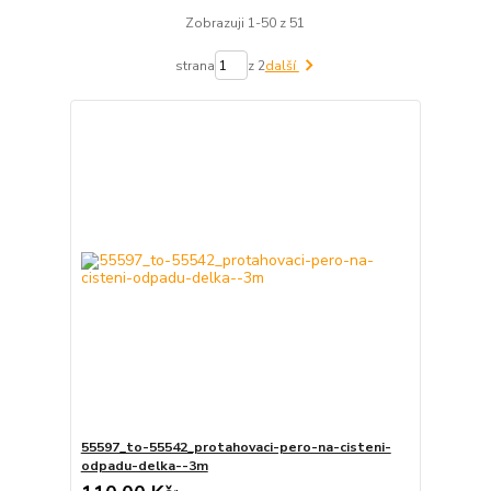
Zobrazuji 1-50 z 51
strana
z 2
další
55597_to-55542_protahovaci-pero-na-cisteni-
odpadu-delka--3m