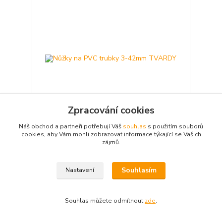
Zpracování cookies
Náš obchod a partneři potřebují Váš
souhlas
s použitím souborů
cookies, aby Vám mohli zobrazovat informace týkající se Vašich
Nůžky na PVC trubky 3-42mm TVARDY
zájmů.
646,80 Kč
/
ks
Není skladem
534,55 Kč
bez DPH
Souhlasím
Nastavení
Detail
Souhlas můžete odmítnout
zde
.