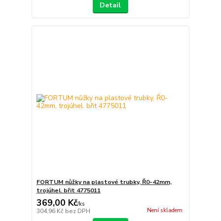
Detail
FORTUM nůžky na plastové trubky, Ř0-42mm,
trojúhel. břit 4775011
369,00 Kč
/
ks
Není skladem
304,96 Kč
bez DPH