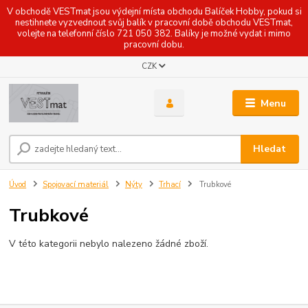
V obchodě VESTmat jsou výdejní místa obchodu Balíček Hobby, pokud si
nestihnete vyzvednout svůj balík v pracovní době obchodu VESTmat,
volejte na telefonní číslo 721 050 382. Balíky je možné vydat i mimo
pracovní dobu.
CZK
Menu
Hledat
Úvod
Spojovací materiál
Nýty
Trhací
Trubkové
Trubkové
V této kategorii nebylo nalezeno žádné zboží.