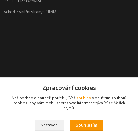
341 01 Horažďovice
vchod z vnitřní strany sídliště
Zpracování cookies
Náš obchod a partneři potřebují Váš
souhlas
s použitím souborů
cookies, aby Vám mohli zobrazovat informace týkající se Vašich
zájmů.
Souhlasím
Nastavení