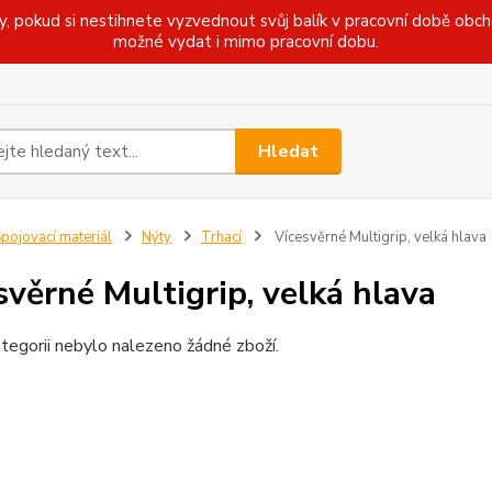
pokud si nestihnete vyzvednout svůj balík v pracovní době obcho
možné vydat i mimo pracovní dobu.
Hledat
pojovací materiál
Nýty
Trhací
Vícesvěrné Multigrip, velká hlava
svěrné Multigrip, velká hlava
tegorii nebylo nalezeno žádné zboží.