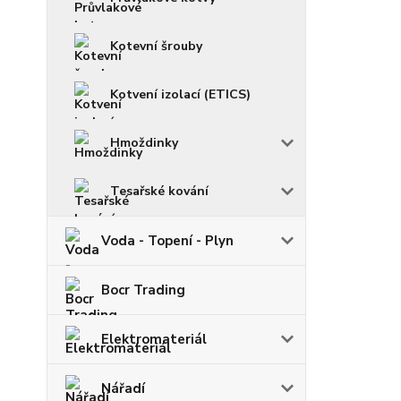
Kotevní šrouby
Kotvení izolací (ETICS)
Hmoždinky
Tesařské kování
Voda - Topení - Plyn
Bocr Trading
Elektromateriál
Nářadí