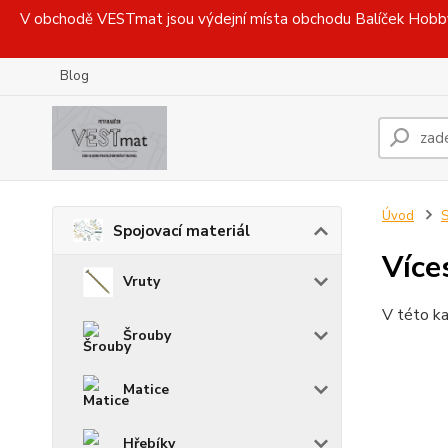
V obchodě VESTmat jsou výdejní místa obchodu Balíček Hobby, 
Blog
Úvod
S
Spojovací materiál
Více
Vruty
V této ka
Šrouby
Matice
Hřebíky