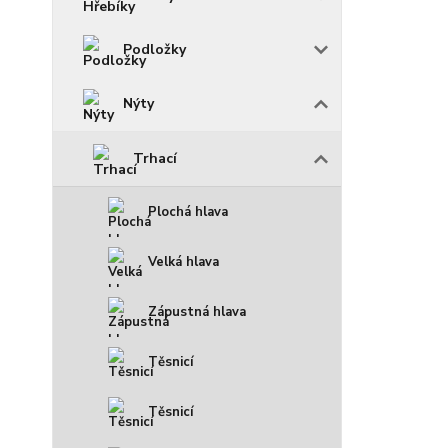
Podložky
Nýty
Trhací
Plochá hlava
Velká hlava
Zápustná hlava
Těsnicí
Těsnicí