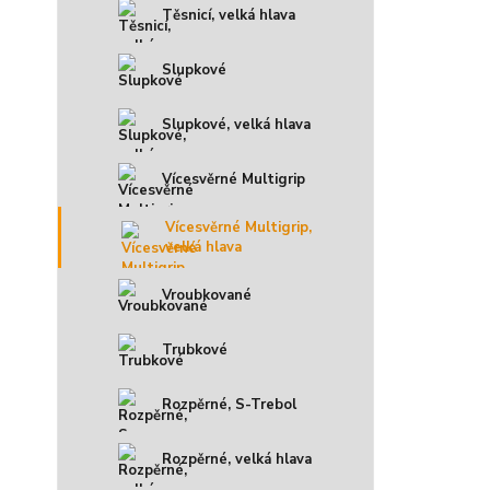
Těsnicí, velká hlava
Slupkové
Slupkové, velká hlava
Vícesvěrné Multigrip
Vícesvěrné Multigrip,
velká hlava
Vroubkované
Trubkové
Rozpěrné, S-Trebol
Rozpěrné, velká hlava