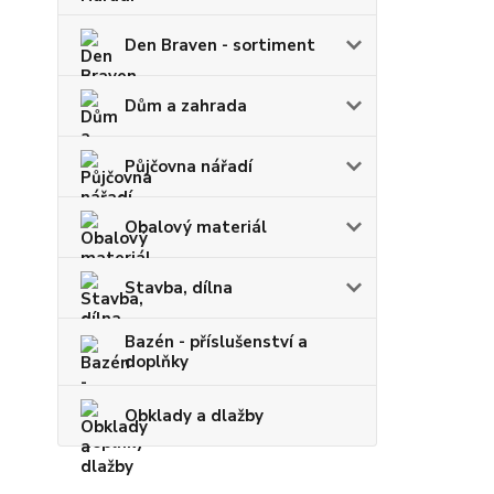
Den Braven - sortiment
Dům a zahrada
Půjčovna nářadí
Obalový materiál
Stavba, dílna
Bazén - příslušenství a
doplňky
Obklady a dlažby