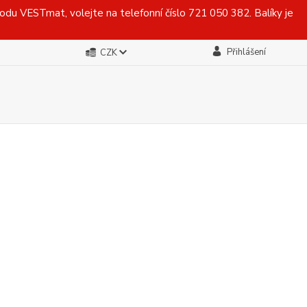
du VESTmat, volejte na telefonní číslo 721 050 382. Balíky je
Přihlášení
CZK