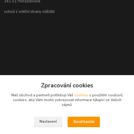
341 01 Horažďovice
vchod z vnitřní strany sídliště
Zpracování cookies
Náš obchod a partneři potřebují Váš
souhlas
s použitím souborů
cookies, aby Vám mohli zobrazovat informace týkající se Vašich
zájmů.
Souhlasím
Nastavení