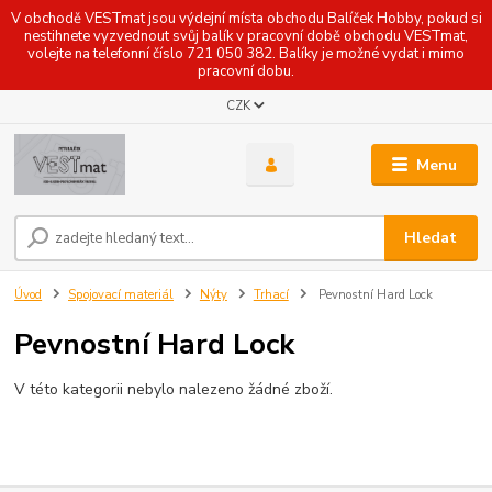
V obchodě VESTmat jsou výdejní místa obchodu Balíček Hobby, pokud si
nestihnete vyzvednout svůj balík v pracovní době obchodu VESTmat,
volejte na telefonní číslo 721 050 382. Balíky je možné vydat i mimo
pracovní dobu.
CZK
Menu
Hledat
Úvod
Spojovací materiál
Nýty
Trhací
Pevnostní Hard Lock
Pevnostní Hard Lock
V této kategorii nebylo nalezeno žádné zboží.