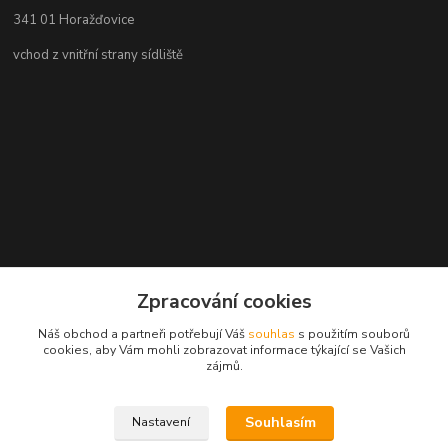
341 01 Horažďovice
vchod z vnitřní strany sídliště
Zpracování cookies
Náš obchod a partneři potřebují Váš
souhlas
s použitím souborů
cookies, aby Vám mohli zobrazovat informace týkající se Vašich
zájmů.
Souhlasím
Nastavení