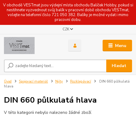
V obchodě VESTmat jsou výdejní místa obchodu Balíček Hobby, pokud si
nestihnete vyzvednout svůj balík v pracovní době obchodu VESTmat,
volejte na telefonní číslo 721 050 382. Balíky je možné vydat i mimo
pracovní dobu.
CZK
Menu
Hledat
Úvod
Spojovací materiál
Nýty
Rozklepávací
DIN 660 půlkulatá
hlava
DIN 660 půlkulatá hlava
V této kategorii nebylo nalezeno žádné zboží.