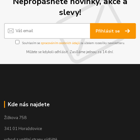
Nepropásněte novinky, akce a
slevy!
Přihlásit se
Souhlasím se
zpracováním osobních údajů
za účelem rozesílky newsletteru.
Můžete se kdykoli odhlásit. Zasíláme jednou za 14 dní.
Kde nás najdete
Žižkova 758
341 01 Horažďovice
vchod z vnitřní strany sídliště