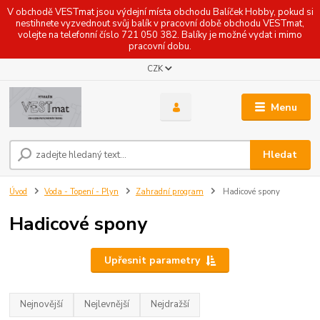
V obchodě VESTmat jsou výdejní místa obchodu Balíček Hobby, pokud si
nestihnete vyzvednout svůj balík v pracovní době obchodu VESTmat,
volejte na telefonní číslo 721 050 382. Balíky je možné vydat i mimo
pracovní dobu.
CZK
Menu
Hledat
Úvod
Voda - Topení - Plyn
Zahradní program
Hadicové spony
Hadicové spony
Upřesnit parametry
Nejnovější
Nejlevnější
Nejdražší