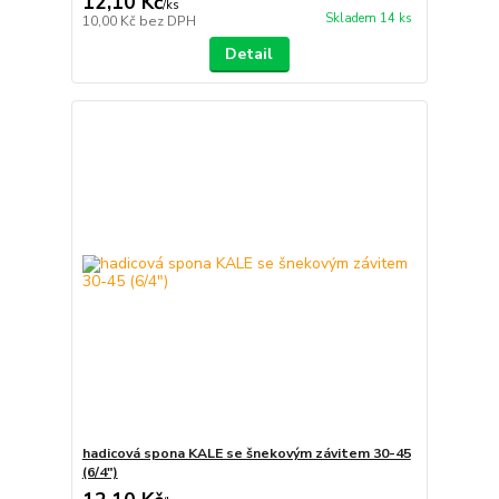
12,10 Kč
/
ks
Skladem 14 ks
10,00 Kč
bez DPH
Detail
hadicová spona KALE se šnekovým závitem 30-45
(6/4")