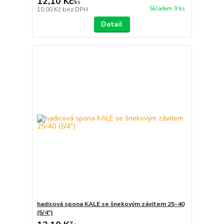
12,10 Kč
/
ks
Skladem 9 ks
10,00 Kč
bez DPH
Detail
hadicová spona KALE se šnekovým závitem 25-40
(5/4")