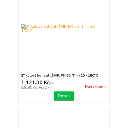
2" kulový kohout, ŠMP, PN 30, T = -20 - 150°C
1 121,00 Kč
/
ks
Není skladem
926,45 Kč
bez DPH
Detail