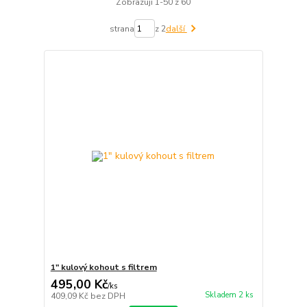
Zobrazuji 1-50 z 60
strana
z 2
další
1" kulový kohout s filtrem
495,00 Kč
/
ks
Skladem 2 ks
409,09 Kč
bez DPH