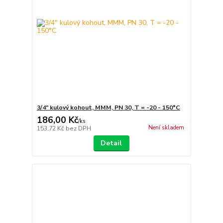
3/4" kulový kohout, MMM, PN 30, T = -20 - 150°C
186,00 Kč
/
ks
Není skladem
153,72 Kč
bez DPH
Detail