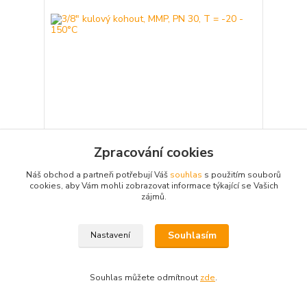
3/8" kulový kohout, MMP, PN 30, T = -20 - 150°C
Zpracování cookies
116,60 Kč
/
ks
Není skladem
96,36 Kč
bez DPH
Náš obchod a partneři potřebují Váš
souhlas
s použitím souborů
Detail
cookies, aby Vám mohli zobrazovat informace týkající se Vašich
zájmů.
Souhlasím
Nastavení
Souhlas můžete odmítnout
zde
.