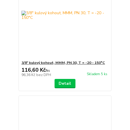
3/8" kulový kohout, MMM, PN 30, T = -20 - 150°C
116,60 Kč
/
ks
Skladem 5 ks
96,36 Kč
bez DPH
Detail