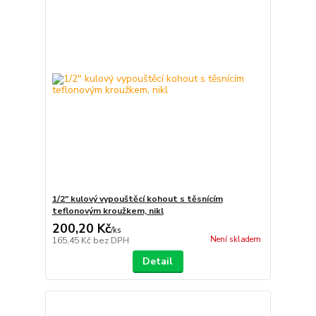
1/2" kulový vypouštěcí kohout s těsnícím
teflonovým kroužkem, nikl
200,20 Kč
/
ks
Není skladem
165,45 Kč
bez DPH
Detail