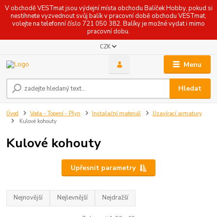
V obchodě VESTmat jsou výdejní místa obchodu Balíček Hobby, pokud si
nestihnete vyzvednout svůj balík v pracovní době obchodu VESTmat,
volejte na telefonní číslo 721 050 382. Balíky je možné vydat i mimo
pracovní dobu.
CZK
Menu
Hledat
Úvod
Voda - Topení - Plyn
Instalační materiál
Uzavírací armatury
Kulové kohouty
Kulové kohouty
Upřesnit parametry
Nejnovější
Nejlevnější
Nejdražší