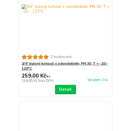
2 hodnocení
3/4" kulový kohout s odvodněním, PN 30, T = -20 -
120°C
259,00 Kč
/
ks
Skladem 2 ks
214,05 Kč
bez DPH
Detail