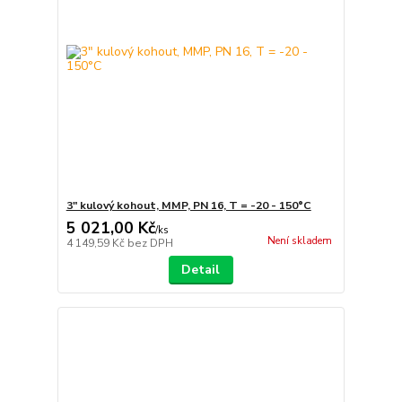
3" kulový kohout, MMP, PN 16, T = -20 - 150°C
5 021,00 Kč
/
ks
Není skladem
4 149,59 Kč
bez DPH
Detail