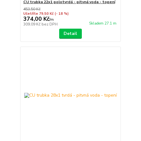
CU trubka 22x1 polotvrdá - pitvná voda - topení
453,50 Kč
Ušetříte 79,50 Kč
(- 18 %)
374,00 Kč
/
m
Skladem 27.1 m
309,09 Kč
bez DPH
Detail