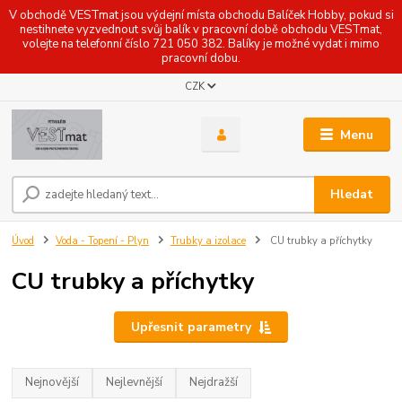
V obchodě VESTmat jsou výdejní místa obchodu Balíček Hobby, pokud si
nestihnete vyzvednout svůj balík v pracovní době obchodu VESTmat,
volejte na telefonní číslo 721 050 382. Balíky je možné vydat i mimo
pracovní dobu.
CZK
Menu
Hledat
Úvod
Voda - Topení - Plyn
Trubky a izolace
CU trubky a příchytky
CU trubky a příchytky
Upřesnit parametry
Nejnovější
Nejlevnější
Nejdražší