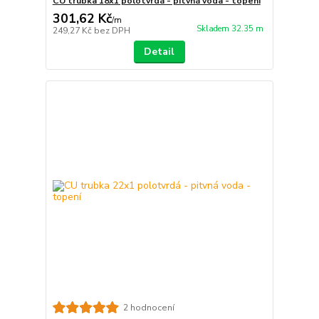
CU trubka 18x1 polotvrdá - pitvná voda - topení
301,62 Kč
/
m
Skladem 32.35 m
249,27 Kč
bez DPH
Detail
2 hodnocení