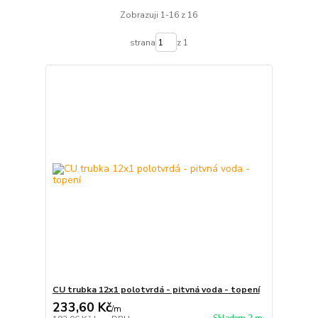
Zobrazuji 1-16 z 16
strana
z 1
CU trubka 12x1 polotvrdá - pitvná voda - topení
233,60 Kč
/
m