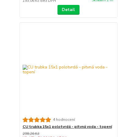
Skladem 2 m
193,06 Kč
bez DPH
Detail
4 hodnocení
CU trubka 15x1 polotvrdá - pitvná voda - topení
298,26 Kč