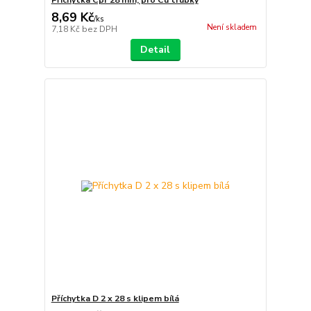
8,69 Kč
/
ks
Není skladem
7,18 Kč
bez DPH
Detail
Příchytka D 2 x 28 s klipem bílá