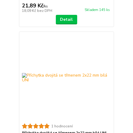
21,89 Kč
/
ks
Skladem 145 ks
18,09 Kč
bez DPH
Detail
1 hodnocení
Příchytka dvojitá se třmenem 2x22 mm bílá UNI