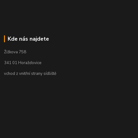
Kde nás najdete
Žižkova 758
341 01 Horažďovice
vchod z vnitřní strany sídliště