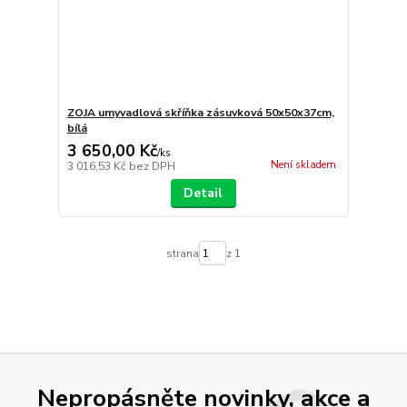
ZOJA umyvadlová skříňka zásuvková 50x50x37cm,
bílá
3 650,00 Kč
/
ks
Není skladem
3 016,53 Kč
bez DPH
Detail
strana
z 1
Nepropásněte novinky, akce a