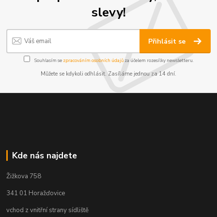
slevy!
Přihlásit se
Souhlasím se
zpracováním osobních údajů
za účelem rozesílky newsletteru.
Můžete se kdykoli odhlásit. Zasíláme jednou za 14 dní.
Kde nás najdete
Žižkova 758
341 01 Horažďovice
vchod z vnitřní strany sídliště