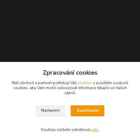
Zpracování cookies
Náš obchod a partneři potřebují Váš
souhlas
s použitím souborů
cookies, aby Vám mohli zobrazovat informace týkající se Vašich
zájmů.
Souhlasím
Nastavení
Souhlas můžete odmítnout
zde
.
Vytvořeno na
Eshop-rychle.cz