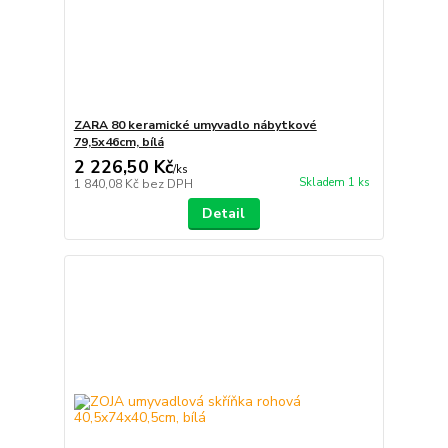
ZARA 80 keramické umyvadlo nábytkové
79,5x46cm, bílá
2 226,50 Kč
/
ks
Skladem 1 ks
1 840,08 Kč
bez DPH
Detail