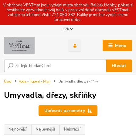
V obchodě VESTmat jsou výdejní místa obchodu Balíček Hobby, pokud si
nestihnete vyzvednout svůj balík v pracovní době obchodu VESTmat,
volejte na telefonní číslo 721 050 382. Balíky je možné vydat i mimo
pracovní dobu.
CZK
Menu
Hledat
Úvod
Voda - Topení - Plyn
Umyvadla, dřezy, skříňky
Umyvadla, dřezy, skříňky
Upřesnit parametry
Nejnovější
Nejlevnější
Nejdražší