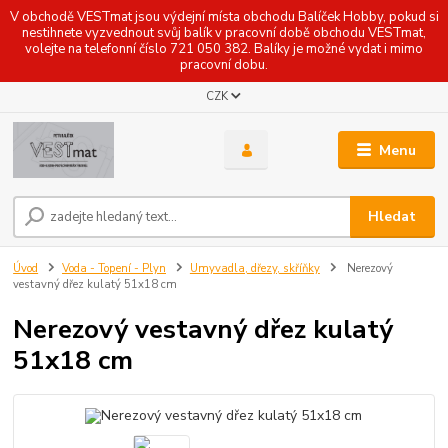
V obchodě VESTmat jsou výdejní místa obchodu Balíček Hobby, pokud si
nestihnete vyzvednout svůj balík v pracovní době obchodu VESTmat,
volejte na telefonní číslo 721 050 382. Balíky je možné vydat i mimo
pracovní dobu.
CZK
Menu
Hledat
Úvod
Voda - Topení - Plyn
Umyvadla, dřezy, skříňky
Nerezový
vestavný dřez kulatý 51x18 cm
Nerezový vestavný dřez kulatý
51x18 cm