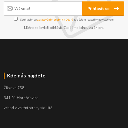
Přihlásit se
Souhlasím se
zpracováním osobních údajů
za účelem rozesílky newsletteru.
Můžete se kdykoli odhlásit. Zasíláme jednou za 14 dní.
Kde nás najdete
Žižkova 758
341 01 Horažďovice
vchod z vnitřní strany sídliště