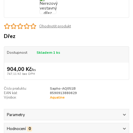
Ohodnotit produkt
Dřez
Dostupnost
Skladem 1 ks
904,00 Kč
/
ks
747,11 Kč
bez DPH
Číslo produktu:
Sapho-AQ051B
EAN kód:
8590913880629
Výrobce:
Aqualine
Parametry
Hodnocení
0