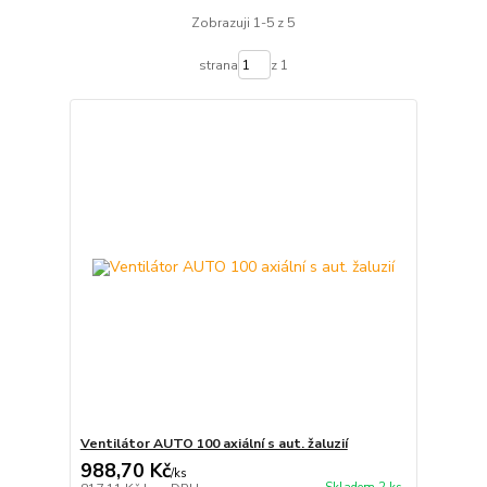
Zobrazuji 1-5 z 5
strana
z 1
Ventilátor AUTO 100 axiální s aut. žaluzií
988,70 Kč
/
ks