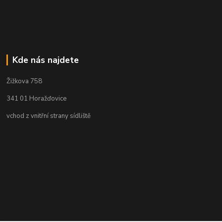
Kde nás najdete
Žižkova 758
341 01 Horažďovice
vchod z vnitřní strany sídliště