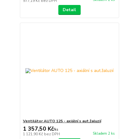
977,19 Kč
bez DPH
Detail
Ventilátor AUTO 125 - axiální s aut.žaluzií
1 357,50 Kč
/
ks
Skladem 2 ks
1 121,90 Kč
bez DPH