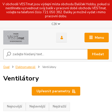
V obchodě VESTmat jsou výdejní místa obchodu Balíček Hobby, pokud si
nestihnete vyzvednout svůj balík v pracovní době obchodu VESTmat,
volejte na telefonní číslo 721 050 382. Balíky je možné vydat i mimo
pracovní dobu.
CZK
Menu
Hledat
Úvod
Elektromateriál
Ventilátory
Ventilátory
Upřesnit parametry
Nejnovější
Nejlevnější
Nejdražší