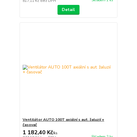
Skladem 2 ks
817,11 Kč
bez DPH
Detail
Ventilátor AUTO 100T axiální s aut. žaluzií +
časovač
1 182,40 Kč
/
ks
Skladem 2 ks