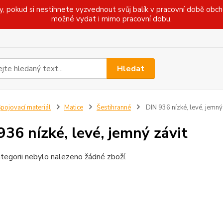
pokud si nestihnete vyzvednout svůj balík v pracovní době obcho
možné vydat i mimo pracovní dobu.
Hledat
pojovací materiál
Matice
Šestihranné
DIN 936 nízké, levé, jemný
936 nízké, levé, jemný závit
tegorii nebylo nalezeno žádné zboží.