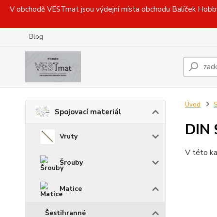
V obchodě VESTmat jsou výdejní místa obchodu Balíček Hobby, 
Blog
Úvod
S
Spojovací materiál
DIN 
Vruty
V této ka
Šrouby
Matice
Šestihranné