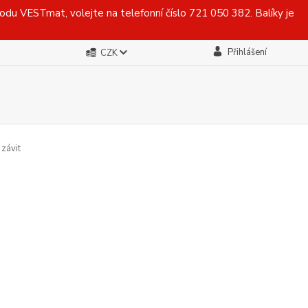
du VESTmat, volejte na telefonní číslo 721 050 382. Balíky je
Přihlášení
CZK
 závit