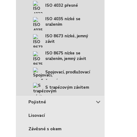
ISO 4032 přesné
ISO 4035 nízké se
sražením
ISO 8673 nízké, jemný
závit
ISO 8675 nízke se
sražením, jemný závit
Spojovací, prodlužovací
S trapézovým závitem
Pojistné
Lisovací
Závěsné s okem