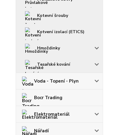
Kotevní šrouby
Kotvení izolací (ETICS)
Hmoždinky
Tesařské kování
Voda - Topení - Plyn
Bocr Trading
Elektromateriál
Nářadí