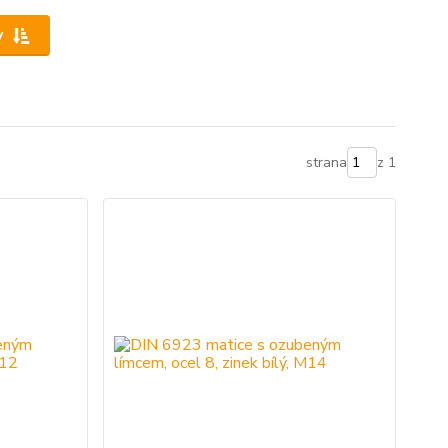
y
strana
z 1