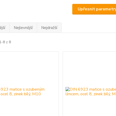
Upřesnit parametr
jší
Nejlevnější
Nejdražší
1-8 z 8