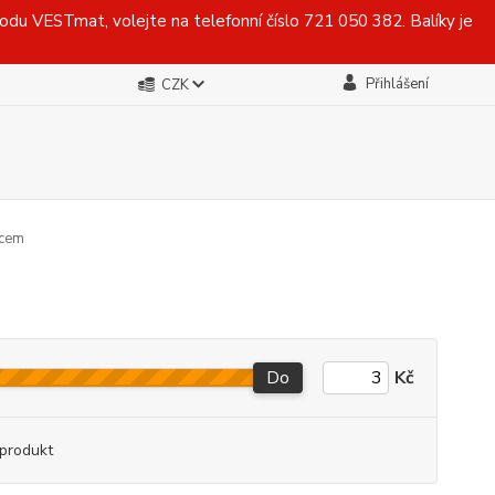
du VESTmat, volejte na telefonní číslo 721 050 382. Balíky je
Přihlášení
CZK
mcem
Do
Kč
produkt