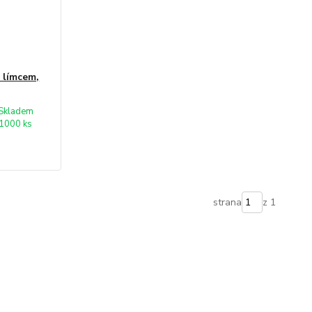
 límcem,
Skladem
1000 ks
strana
z 1