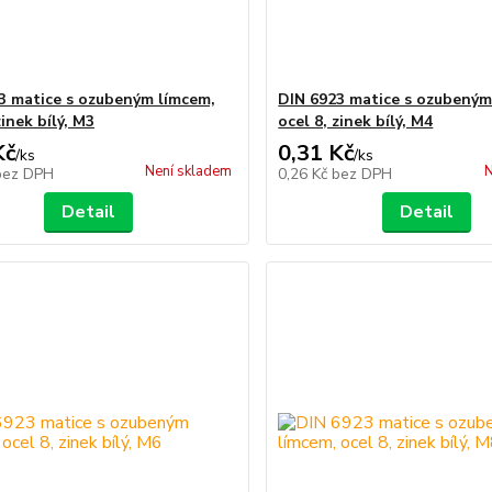
3 matice s ozubeným límcem,
DIN 6923 matice s ozubeným
zinek bílý, M3
ocel 8, zinek bílý, M4
Kč
0,31 Kč
/
ks
/
ks
Není skladem
N
bez DPH
0,26 Kč
bez DPH
Detail
Detail