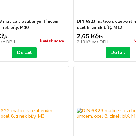
3 matice s ozubeným límcem,
DIN 6923 matice s ozubeným
zinek bílý, M10
ocel 8, zinek bílý, M12
Kč
2,65 Kč
/
ks
/
ks
Není skladem
N
bez DPH
2,19 Kč
bez DPH
Detail
Detail