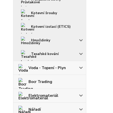
Kotevní šrouby
Kotvení izolací (ETICS)
Hmoždinky
Tesařské kování
Voda - Topení - Plyn
Bocr Trading
Elektromateriál
Nářadí