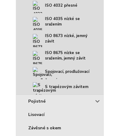
ISO 4032 přesné
ISO 4035 nízké se
sražením
ISO 8673 nízké, jemný
závit
ISO 8675 nízke se
sražením, jemný závit
Spojovací, prodlužovací
S trapézovým závitem
Pojistné
Lisovací
Závěsné s okem