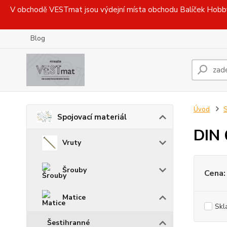
V obchodě VESTmat jsou výdejní místa obchodu Balíček Hobby, 
Blog
Úvod
S
Spojovací materiál
DIN 
Vruty
Šrouby
Cena:
Matice
Skl
Šestihranné