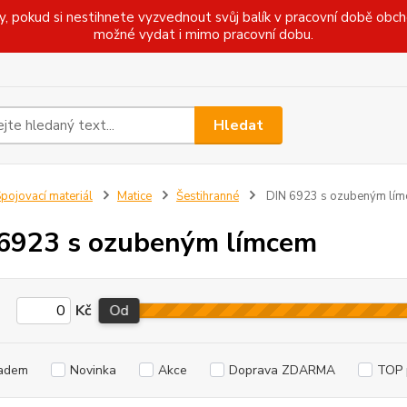
pokud si nestihnete vyzvednout svůj balík v pracovní době obcho
možné vydat i mimo pracovní dobu.
Hledat
pojovací materiál
Matice
Šestihranné
DIN 6923 s ozubeným lí
6923 s ozubeným límcem
Kč
Od
adem
Novinka
Akce
Doprava ZDARMA
TOP 