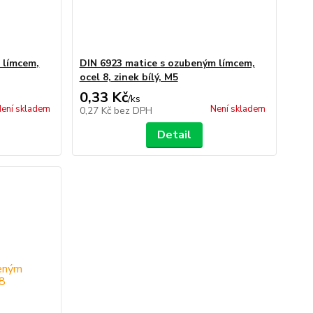
 límcem,
DIN 6923 matice s ozubeným límcem,
ocel 8, zinek bílý, M5
0,33 Kč
/
ks
ení skladem
Není skladem
0,27 Kč
bez DPH
Detail