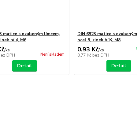
3 matice s ozubeným límcem,
DIN 6923 matice s ozubeným
zinek bílý, M6
ocel 8, zinek bílý, M8
Kč
0,93 Kč
/
ks
/
ks
Není skladem
bez DPH
0,77 Kč
bez DPH
Detail
Detail