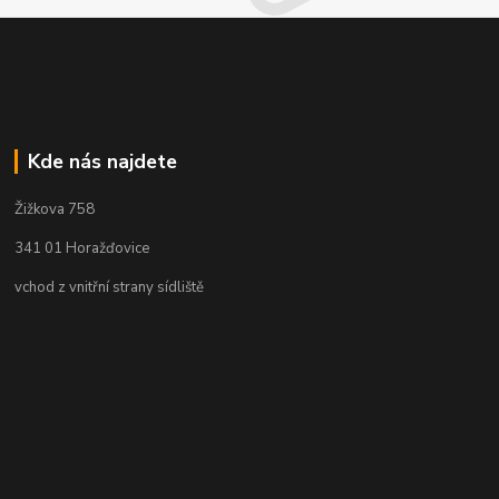
Kde nás najdete
Žižkova 758
341 01 Horažďovice
vchod z vnitřní strany sídliště