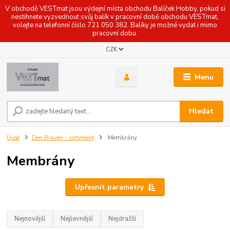
V obchodě VESTmat jsou výdejní místa obchodu Balíček Hobby, pokud si
nestihnete vyzvednout svůj balík v pracovní době obchodu VESTmat,
volejte na telefonní číslo 721 050 382. Balíky je možné vydat i mimo
pracovní dobu.
CZK
Menu
Hledat
Úvod
Den Braven - sortiment
Membrány
Membrány
Upřesnit parametry
Nejnovější
Nejlevnější
Nejdražší