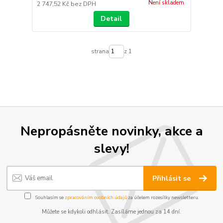
Není skladem
2 747,52 Kč
bez DPH
Detail
strana
z 1
Nepropásněte novinky, akce a
slevy!
Přihlásit se
Souhlasím se
zpracováním osobních údajů
za účelem rozesílky newsletteru.
Můžete se kdykoli odhlásit. Zasíláme jednou za 14 dní.