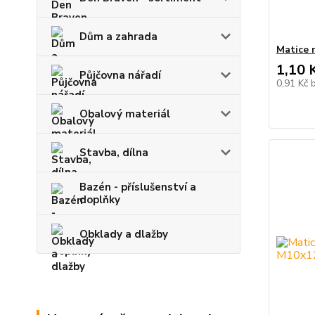
Dům a zahrada
Matice 
1,10 
Půjčovna nářadí
0,91 Kč
Obalový materiál
Stavba, dílna
Bazén - příslušenství a
doplňky
Obklady a dlažby