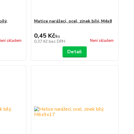
ílý,
Matice narážecí, ocel, zinek bílý, M4x8
0,45 Kč
/
ks
ení skladem
Není skladem
0,37 Kč
bez DPH
Detail