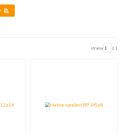
y
strana
z 1