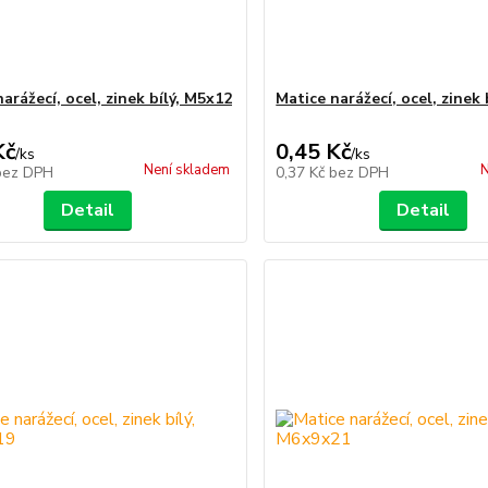
arážecí, ocel, zinek bílý, M5x12
Matice narážecí, ocel, zinek 
Kč
0,45 Kč
/
ks
/
ks
Není skladem
N
bez DPH
0,37 Kč
bez DPH
Detail
Detail