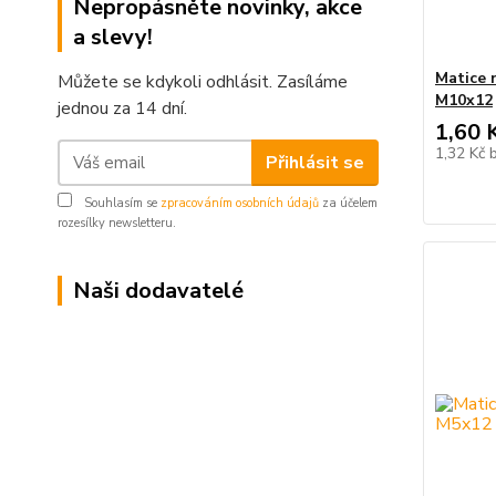
Nepropásněte novinky, akce
a slevy!
Matice n
Můžete se kdykoli odhlásit. Zasíláme
M10x12
jednou za 14 dní.
1,60 
1,32 Kč
Přihlásit se
Souhlasím se
zpracováním osobních údajů
za účelem
rozesílky newsletteru.
Naši dodavatelé