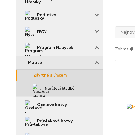
Podložky
Nýty
Nejnově
Program Nábytek
Zobrazuji 
Matice
Závrtné s límcem
Narážecí hladké
Ocelové kotvy
Průvlakové kotvy