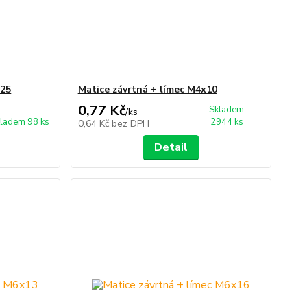
x25
Matice závrtná + límec M4x10
0,77 Kč
Skladem
/
ks
ladem 98 ks
2944 ks
0,64 Kč
bez DPH
Detail