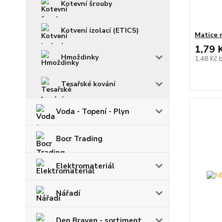
Kotevní šrouby
Kotvení izolací (ETICS)
Matice 
1,79 
Hmoždinky
1,48 Kč
Tesařské kování
Voda - Topení - Plyn
Bocr Trading
Elektromateriál
Nářadí
Den Braven - sortiment