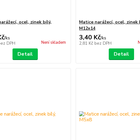
arážecí, ocel, zinek bílý,
Matice narážecí, ocel, zinek b
M12x14
Kč
3,40 Kč
/
ks
/
ks
Není skladem
N
bez DPH
2,81 Kč
bez DPH
Detail
Detail