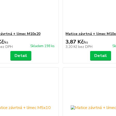
závrtná + límec M10x20
Matice závrtná + límec M10
Kč
3,87 Kč
/
ks
/
ks
Skladem 198 ks
Sk
bez DPH
3,20 Kč
bez DPH
Detail
Detail