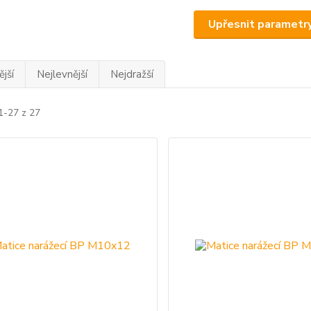
Upřesnit parametr
jší
Nejlevnější
Nejdražší
1-27 z 27