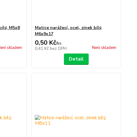
bílý, M5x8
Matice narážecí, ocel, zinek bílý,
M6x9x17
0,50 Kč
/
ks
ení skladem
Není skladem
0,41 Kč
bez DPH
Detail