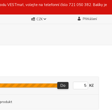
du VESTmat, volejte na telefonní číslo 721 050 382. Balíky je
Přihlášení
CZK
Do
Kč
produkt