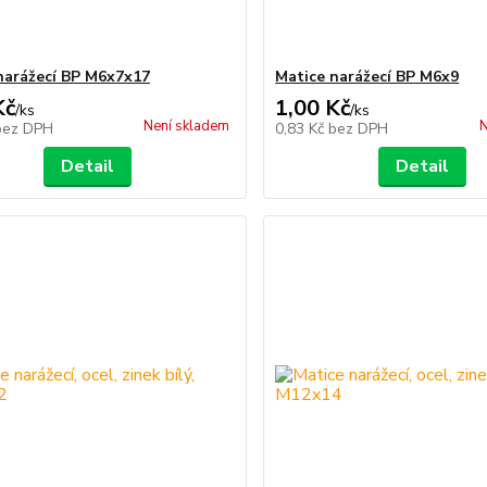
narážecí BP M6x7x17
Matice narážecí BP M6x9
Kč
1,00 Kč
/
ks
/
ks
Není skladem
N
bez DPH
0,83 Kč
bez DPH
Detail
Detail