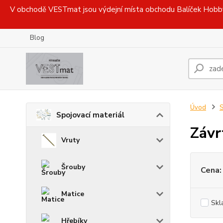
V obchodě VESTmat jsou výdejní místa obchodu Balíček Hobby, 
Blog
Úvod
S
Spojovací materiál
Závr
Vruty
Šrouby
Cena:
Matice
Skl
Hřebíky