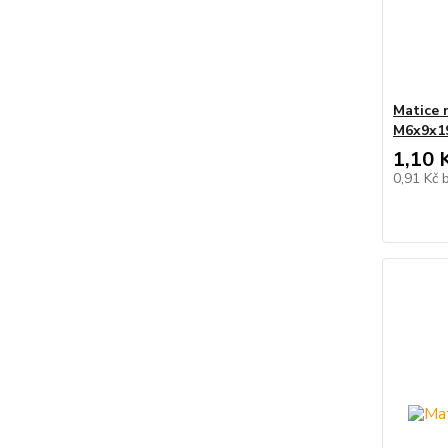
Matice n
M6x9x1
1,10 
0,91 Kč