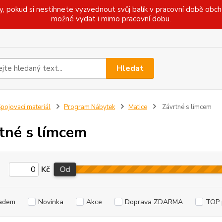
pokud si nestihnete vyzvednout svůj balík v pracovní době obcho
možné vydat i mimo pracovní dobu.
Hledat
pojovací materiál
Program Nábytek
Matice
Závrtné s límcem
tné s límcem
Kč
Od
adem
Novinka
Akce
Doprava ZDARMA
TOP 