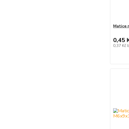
Matice n
0,45 
0,37 Kč