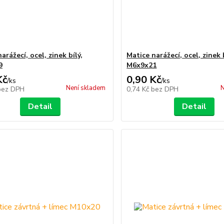
arážecí, ocel, zinek bílý,
Matice narážecí, ocel, zinek b
9
M6x9x21
Kč
0,90 Kč
/
ks
/
ks
Není skladem
N
bez DPH
0,74 Kč
bez DPH
Detail
Detail