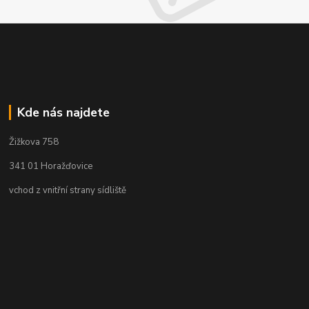
Kde nás najdete
Žižkova 758
341 01 Horažďovice
vchod z vnitřní strany sídliště