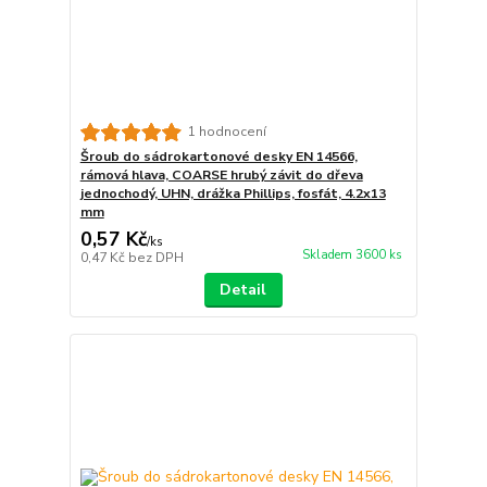
1 hodnocení
Šroub do sádrokartonové desky EN 14566,
rámová hlava, COARSE hrubý závit do dřeva
jednochodý, UHN, drážka Phillips, fosfát, 4.2x13
mm
0,57 Kč
/
ks
Skladem 3600 ks
0,47 Kč
bez DPH
Detail