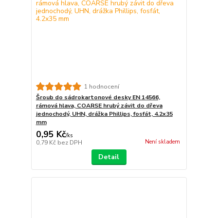
1 hodnocení
Šroub do sádrokartonové desky EN 14566,
rámová hlava, COARSE hrubý závit do dřeva
jednochodý, UHN, drážka Phillips, fosfát, 4.2x35
mm
0,95 Kč
/
ks
Není skladem
0,79 Kč
bez DPH
Detail