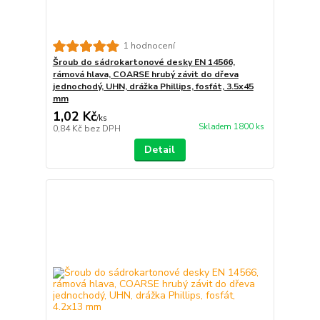
1 hodnocení
Šroub do sádrokartonové desky EN 14566,
rámová hlava, COARSE hrubý závit do dřeva
jednochodý, UHN, drážka Phillips, fosfát, 3.5x45
mm
1,02 Kč
/
ks
Skladem 1800 ks
0,84 Kč
bez DPH
Detail