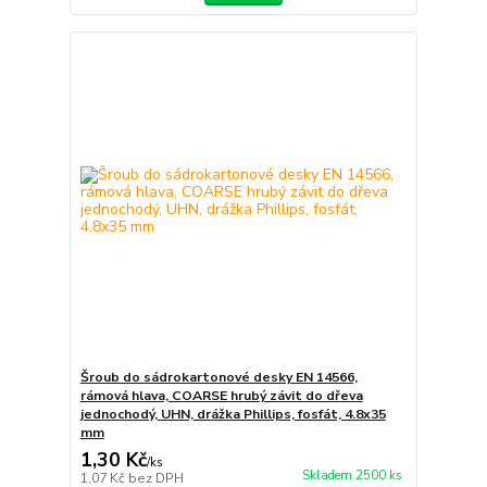
Šroub do sádrokartonové desky EN 14566,
rámová hlava, COARSE hrubý závit do dřeva
jednochodý, UHN, drážka Phillips, fosfát, 4.8x35
mm
1,30 Kč
/
ks
Skladem 2500 ks
1,07 Kč
bez DPH