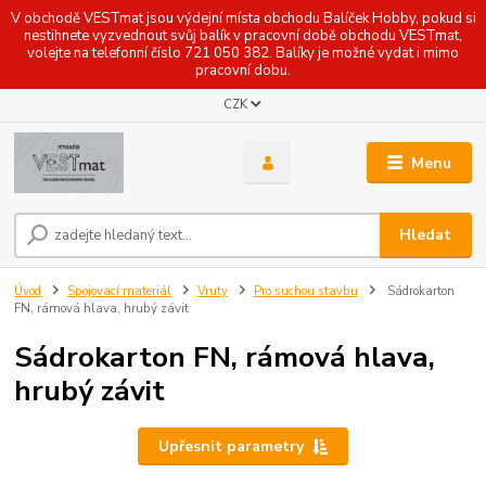
V obchodě VESTmat jsou výdejní místa obchodu Balíček Hobby, pokud si
nestihnete vyzvednout svůj balík v pracovní době obchodu VESTmat,
volejte na telefonní číslo 721 050 382. Balíky je možné vydat i mimo
pracovní dobu.
CZK
Menu
Hledat
Úvod
Spojovací materiál
Vruty
Pro suchou stavbu
Sádrokarton
FN, rámová hlava, hrubý závit
Sádrokarton FN, rámová hlava,
hrubý závit
Upřesnit parametry