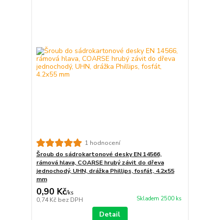
1 hodnocení
Šroub do sádrokartonové desky EN 14566,
rámová hlava, COARSE hrubý závit do dřeva
jednochodý, UHN, drážka Phillips, fosfát, 4.2x55
mm
0,90 Kč
/
ks
Skladem 2500 ks
0,74 Kč
bez DPH
Detail