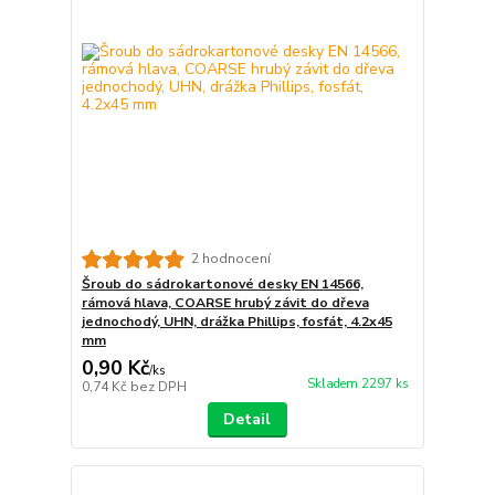
2 hodnocení
Šroub do sádrokartonové desky EN 14566,
rámová hlava, COARSE hrubý závit do dřeva
jednochodý, UHN, drážka Phillips, fosfát, 4.2x45
mm
0,90 Kč
/
ks
Skladem 2297 ks
0,74 Kč
bez DPH
Detail