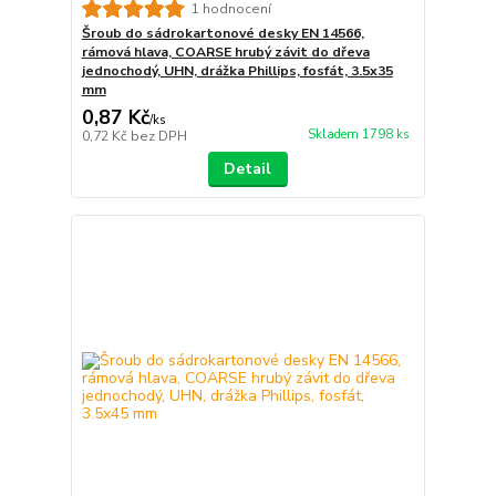
1 hodnocení
Šroub do sádrokartonové desky EN 14566,
rámová hlava, COARSE hrubý závit do dřeva
jednochodý, UHN, drážka Phillips, fosfát, 3.5x35
mm
0,87 Kč
/
ks
Skladem 1798 ks
0,72 Kč
bez DPH
Detail