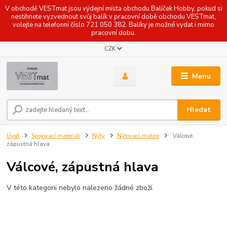
V obchodě VESTmat jsou výdejní místa obchodu Balíček Hobby, pokud si
nestihnete vyzvednout svůj balík v pracovní době obchodu VESTmat,
volejte na telefonní číslo 721 050 382. Balíky je možné vydat i mimo
pracovní dobu.
CZK
Menu
Hledat
Úvod
Spojovací materiál
Nýty
Nýtovací matice
Válcové,
zápustná hlava
Válcové, zápustná hlava
V této kategorii nebylo nalezeno žádné zboží.