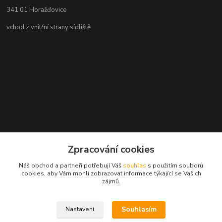
341 01 Horažďovice
vchod z vnitřní strany sídliště
Zpracování cookies
Náš obchod a partneři potřebují Váš
souhlas
s použitím souborů
cookies, aby Vám mohli zobrazovat informace týkající se Vašich
zájmů.
Souhlasím
Nastavení