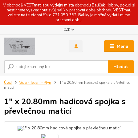
V obchodě VESTmat jsou výdejní místa obchodu Balíček Hobby, pokud si
nestihnete vyzvednout svůj balík v pracovní době obchodu VESTmat,
volejte na telefonní číslo 721 050 382. Balíky je možné vydat i mimo
pracovní dobu.
CZK
Menu
Hledat
Úvod
Voda - Topení - Plyn
1" x 20,80mm hadicová spojka s převlečnou
maticí
1" x 20,80mm hadicová spojka s
převlečnou maticí