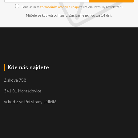
Souhlasím se
zpracováním osobních údajů
za účelem rozesílky newsletteru.
Můžete se kdykoli odhlásit. Zasíláme jednou za 14 dní.
Kde nás najdete
Žižkova 758
341 01 Horažďovice
vchod z vnitřní strany sídliště