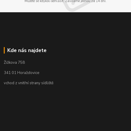
Můžete se kdykoli odhlásit. Zasíláme jednou za 14 dní.
Kde nás najdete
Žižkova 758
341 01 Horažďovice
vchod z vnitřní strany sídliště