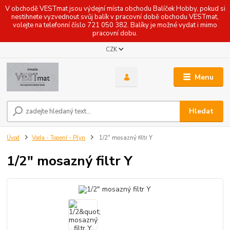
V obchodě VESTmat jsou výdejní místa obchodu Balíček Hobby, pokud si
nestihnete vyzvednout svůj balík v pracovní době obchodu VESTmat,
volejte na telefonní číslo 721 050 382. Balíky je možné vydat i mimo
pracovní dobu.
CZK
Menu
Hledat
Úvod
Voda - Topení - Plyn
1/2" mosazný filtr Y
1/2" mosazný filtr Y