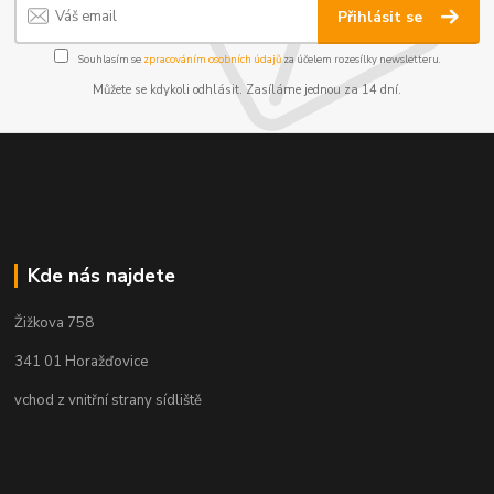
Přihlásit se
Souhlasím se
zpracováním osobních údajů
za účelem rozesílky newsletteru.
Můžete se kdykoli odhlásit. Zasíláme jednou za 14 dní.
Kde nás najdete
Žižkova 758
341 01 Horažďovice
vchod z vnitřní strany sídliště