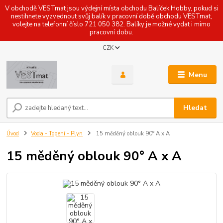
V obchodě VESTmat jsou výdejní místa obchodu Balíček Hobby, pokud si
nestihnete vyzvednout svůj balík v pracovní době obchodu VESTmat,
volejte na telefonní číslo 721 050 382. Balíky je možné vydat i mimo
pracovní dobu.
CZK
Menu
Hledat
Úvod
Voda - Topení - Plyn
15 měděný oblouk 90° A x A
15 měděný oblouk 90° A x A