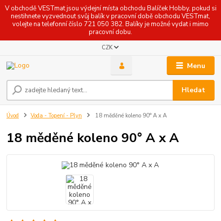
V obchodě VESTmat jsou výdejní místa obchodu Balíček Hobby, pokud si
nestihnete vyzvednout svůj balík v pracovní době obchodu VESTmat,
volejte na telefonní číslo 721 050 382. Balíky je možné vydat i mimo
pracovní dobu.
CZK
Menu
Hledat
Úvod
Voda - Topení - Plyn
18 měděné koleno 90° A x A
18 měděné koleno 90° A x A