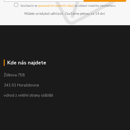
Souhlasím se
zpracováním osobních údajů
za účelem rozesílky newsletteru.
Můžete se kdykoli odhlásit. Zasíláme jednou za 14 dní.
Kde nás najdete
Žižkova 758
341 01 Horažďovice
vchod z vnitřní strany sídliště