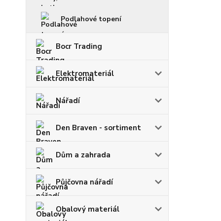
Podlahové topení
Bocr Trading
Elektromateriál
Nářadí
Den Braven - sortiment
Dům a zahrada
Půjčovna nářadí
Obalový materiál