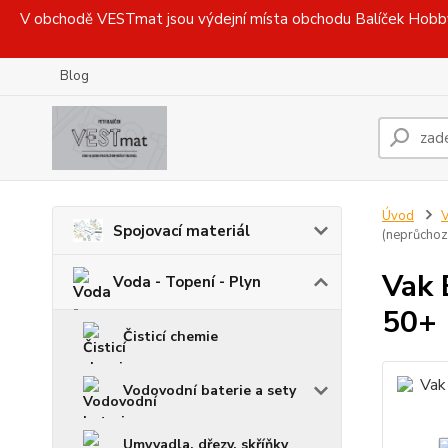
V obchodě VESTmat jsou výdejní místa obchodu Balíček Hobby, 
Blog
Úvod
V
Spojovací materiál
(neprůchoz
Vak 
Voda - Topení - Plyn
50+ 
Čisticí chemie
Vodovodní baterie a sety
Umyvadla, dřezy, skříňky