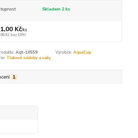
tupnost
Skladem 2 ks
1,00 Kč
/
ks
,96 Kč
bez DPH
roduktu:
Aqt-10559
Výrobce:
AquaCup
ie:
Tlakové nádoby a vaky
cení
1