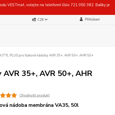
du VESTmat, volejte na telefonní číslo 721 050 382. Balíky je
Přihlášení
CZK
UTYL PLUS pro tlakové nádoby AVR 35+, AVR 50+, AHR 50+
y AVR 35+, AVR 50+, AHR
Ohodnotit produkt
ová nádoba membrána VA35, 50l