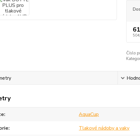
Dos
61
504
Číslo p
Kategor
metry
Hodno
etry
ce
AquaCup
orie
Tlakové nádoby a vaky