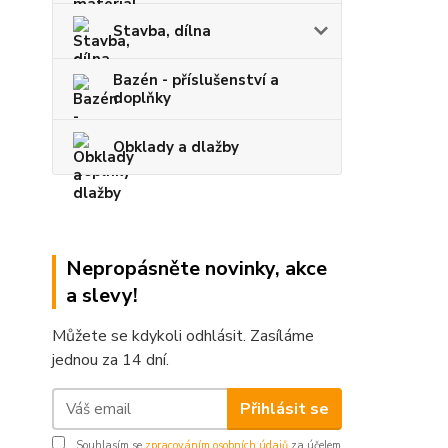
Stavba, dílna
Bazén - příslušenství a
doplňky
Obklady a dlažby
Nepropásněte novinky, akce
a slevy!
Můžete se kdykoli odhlásit. Zasíláme
jednou za 14 dní.
Přihlásit se
Souhlasím se
zpracováním osobních údajů
za účelem