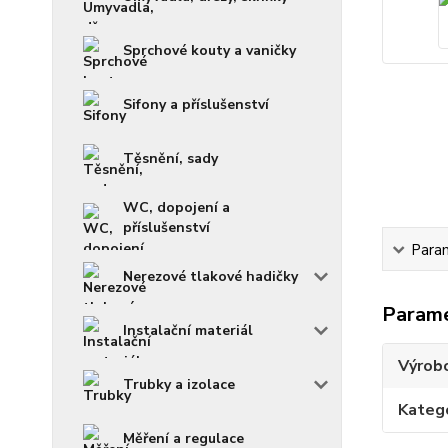
Sprchové kouty a vaničky
Sifony a příslušenství
Těsnění, sady
WC, dopojení a
příslušenství
Para
Nerezové tlakové hadičky
Param
Instalační materiál
Výrob
Trubky a izolace
Kateg
Měření a regulace