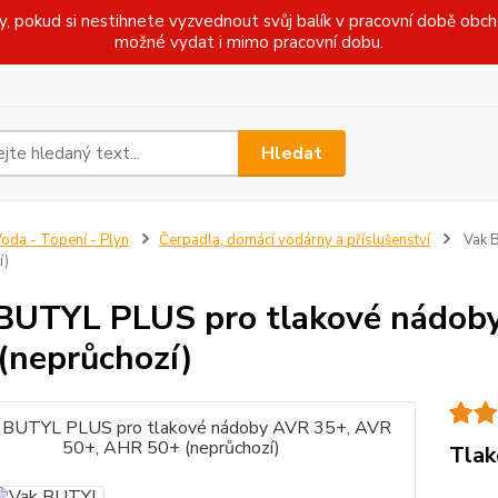
pokud si nestihnete vyzvednout svůj balík v pracovní době obcho
možné vydat i mimo pracovní dobu.
Hledat
oda - Topení - Plyn
Čerpadla, domácí vodárny a příslušenství
Vak B
í)
BUTYL PLUS pro tlakové nádob
(neprůchozí)
Tlak