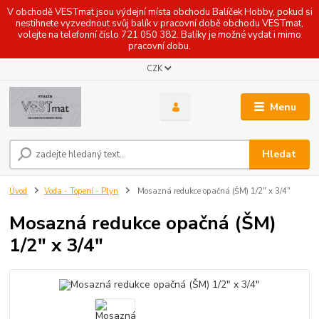
V obchodě VESTmat jsou výdejní místa obchodu Balíček Hobby, pokud si
nestihnete vyzvednout svůj balík v pracovní době obchodu VESTmat,
volejte na telefonní číslo 721 050 382. Balíky je možné vydat i mimo
pracovní dobu.
CZK
Menu
Hledat
Úvod
Voda - Topení - Plyn
Mosazná redukce opačná (ŠM) 1/2" x 3/4"
Mosazná redukce opačná (ŠM)
1/2" x 3/4"