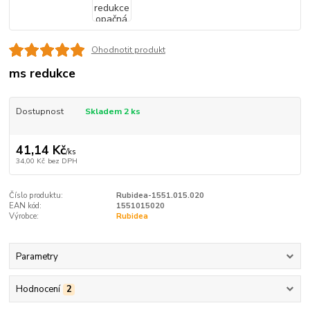
Ohodnotit produkt
ms redukce
Dostupnost
Skladem 2 ks
41,14 Kč
/
ks
34,00 Kč
bez DPH
Číslo produktu:
Rubidea-1551.015.020
EAN kód:
1551015020
Výrobce:
Rubidea
Parametry
Hodnocení
2