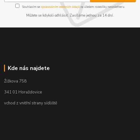
Souhlasím se
zpracováním osobních údajů
za účelem rozesílky newsletteru.
Můžete se kdykoli odhlásit. Zasíláme jednou za 14 dní.
Kde nás najdete
Žižkova 758
341 01 Horažďovice
vchod z vnitřní strany sídliště