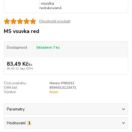
Ohodnotit produkt
MS vsuvka red
Dostupnost
Skladem 7 ks
83,49 Kč
/
ks
69,00 Kč
bez DPH
Číslo produktu:
Mereo-PR5032
EAN kód:
8594013123471
Výrobce:
Klum
Parametry
Hodnocení
1