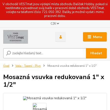
V obchodě VESTmat jsou výdejní místa obchodu Balíček Hobby, pokud si
nestihnete vyzvednout svůj balík v pracovní době obchodu VESTmat,
volejte na telefonní číslo 721 050 382. Balíky je možné vydat i mimo
pracovní dobu.
CZK
Menu
Hledat
Úvod
Voda - Topení - Plyn
Mosazná vsuvka redukovaná 1" x 1/2"
Mosazná vsuvka redukovaná 1" x
1/2"