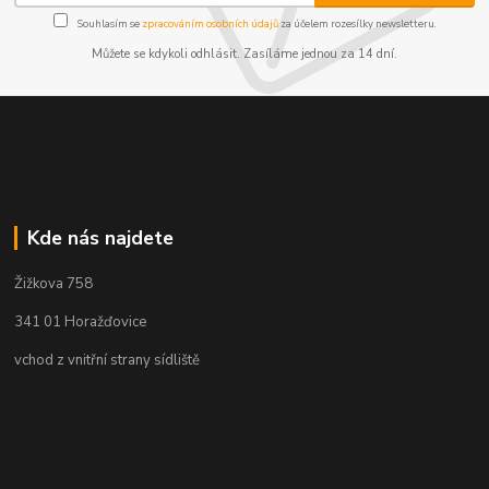
Souhlasím se
zpracováním osobních údajů
za účelem rozesílky newsletteru.
Můžete se kdykoli odhlásit. Zasíláme jednou za 14 dní.
Kde nás najdete
Žižkova 758
341 01 Horažďovice
vchod z vnitřní strany sídliště