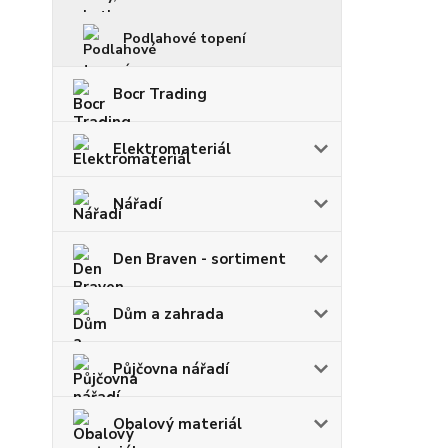
Podlahové topení
Bocr Trading
Elektromateriál
Nářadí
Den Braven - sortiment
Dům a zahrada
Půjčovna nářadí
Obalový materiál