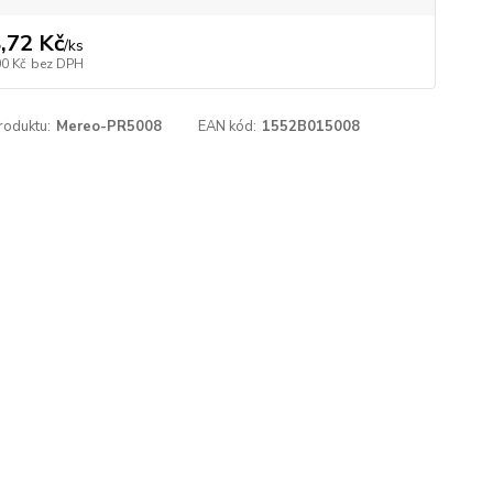
,72 Kč
/
ks
00 Kč
bez DPH
roduktu:
Mereo-PR5008
EAN kód:
1552B015008