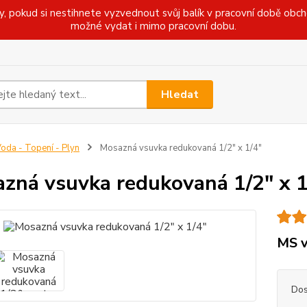
pokud si nestihnete vyzvednout svůj balík v pracovní době obcho
možné vydat i mimo pracovní dobu.
Hledat
oda - Topení - Plyn
Mosazná vsuvka redukovaná 1/2" x 1/4"
zná vsuvka redukovaná 1/2" x 1
MS v
Dos