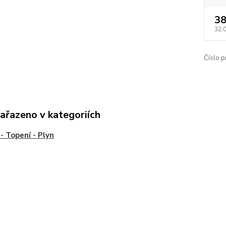
38
32,
Číslo p
zařazeno v kategoriích
- Topení - Plyn