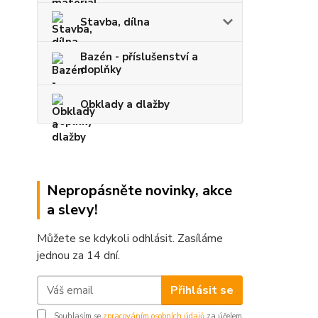
Stavba, dílna
Bazén - příslušenství a
doplňky
Obklady a dlažby
Nepropásněte novinky, akce
a slevy!
Můžete se kdykoli odhlásit. Zasíláme
jednou za 14 dní.
Přihlásit se
Souhlasím se
zpracováním osobních údajů
za účelem