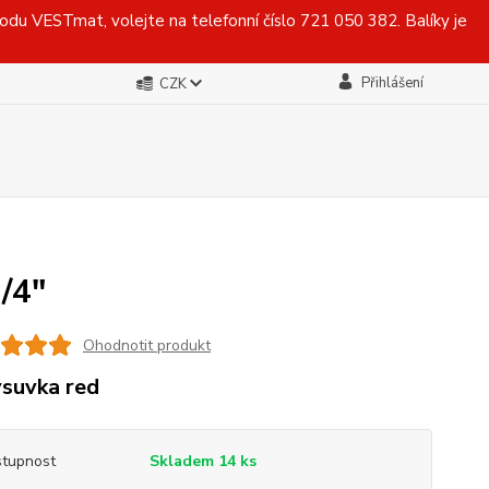
du VESTmat, volejte na telefonní číslo 721 050 382. Balíky je
Přihlášení
CZK
/4"
Ohodnotit produkt
suvka red
tupnost
Skladem 14 ks