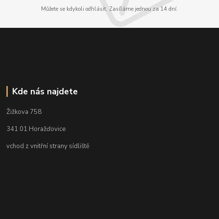
Můžete se kdykoli odhlásit. Zasíláme jednou za 14 dní.
Kde nás najdete
Žižkova 758
341 01 Horažďovice
vchod z vnitřní strany sídliště