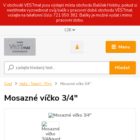
V obchodě VESTmat jsou výdejní místa obchodu Balíček Hobby, pokud si
nestihnete vyzvednout svůj balík v pracovní době obchodu VESTmat,
volejte na telefonní číslo 721 050 382. Balíky je možné vydat i mimo
pracovní dobu.
CZK
Menu
Hledat
Úvod
Voda - Topení - Plyn
Mosazné víčko 3/4"
Mosazné víčko 3/4"