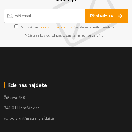
Přihlásit se
Souhlasím se
zpracováním osobních údajů
za účelem rozesílky newsletteru.
Můžete se kdykoli odhlásit. Zasíláme jednou za 14 dní.
Kde nás najdete
Žižkova 758
341 01 Horažďovice
vchod z vnitřní strany sídliště