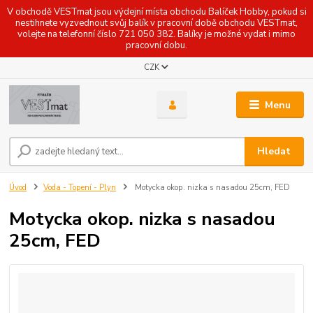
V obchodě VESTmat jsou výdejní místa obchodu Balíček Hobby, pokud si
nestihnete vyzvednout svůj balík v pracovní době obchodu VESTmat,
volejte na telefonní číslo 721 050 382. Balíky je možné vydat i mimo
pracovní dobu.
CZK
Menu
Hledat
Úvod
Voda - Topení - Plyn
Motycka okop. nizka s nasadou 25cm, FED
Motycka okop. nizka s nasadou
25cm, FED